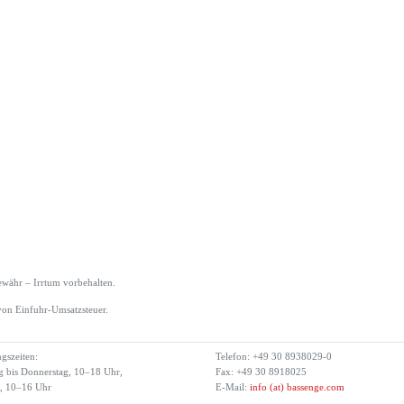
währ – Irrtum vorbehalten.
von Einfuhr-Umsatzsteuer.
gszeiten:
Telefon: +49 30 8938029-0
 bis Donnerstag, 10–18 Uhr,
Fax: +49 30 8918025
g, 10–16 Uhr
E-Mail:
info (at) bassenge.com