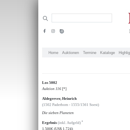
Home
Auktionen
Termine
Kataloge
Highli
Los 5002
Auktion 116
[*]
Aldegrever, Heinrich
(1502 Paderborn - 1555/1561 Soest)
Die sieben Planeten
*
Ergebnis
(inkl. Aufgeld)
1.500€
(US$ 1,724)