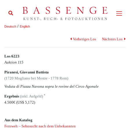
/
Deutsch
English
Vorheriges Los
Nächstes Los
Los 6223
Auktion 115
Piranesi, Giovanni Battista
(1720 Mogliano bei Mestre - 1778 Rom)
Veduta di Piazza Navona sopra le rovine del Circo Agonale
*
Ergebnis
(inkl. Aufgeld)
4.500€
(US$ 5,172)
Aus dem Katalog
Fernweh – Sehnsucht nach dem Unbekannten