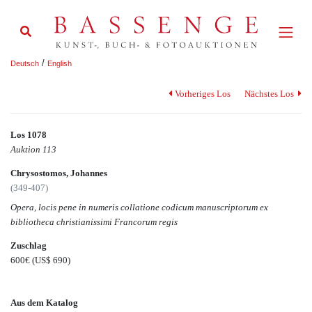
/
Deutsch
English
Vorheriges Los
Nächstes Los
Los 1078
Auktion 113
Chrysostomos, Johannes
(349-407)
Opera, locis pene in numeris collatione codicum manuscriptorum ex
bibliotheca christianissimi Francorum regis
Zuschlag
600€
(US$ 690)
Aus dem Katalog