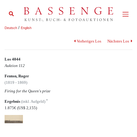
/
Deutsch
English
Vorheriges Los
Nächstes Los
Los 4044
Auktion 112
Fenton, Roger
(1819 - 1869)
Firing for the Queen's prize
*
Ergebnis
(inkl. Aufgeld)
1.875€
(US$ 2,155)