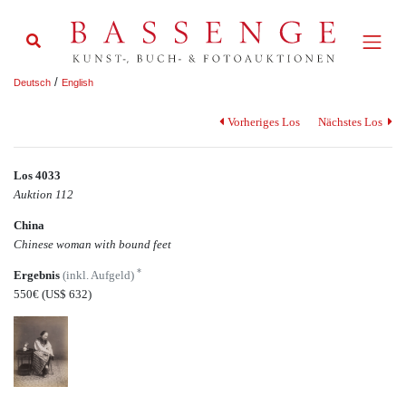
/
Deutsch
English
Vorheriges Los
Nächstes Los
Los 4033
Auktion 112
China
Chinese woman with bound feet
*
Ergebnis
(inkl. Aufgeld)
550€
(US$ 632)