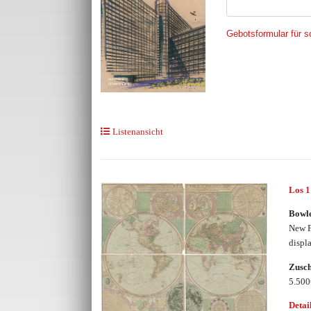
Gebotsformular für sc
Listenansicht
Los 1
Bowle
New F
displ
Zusc
5.50
Detai