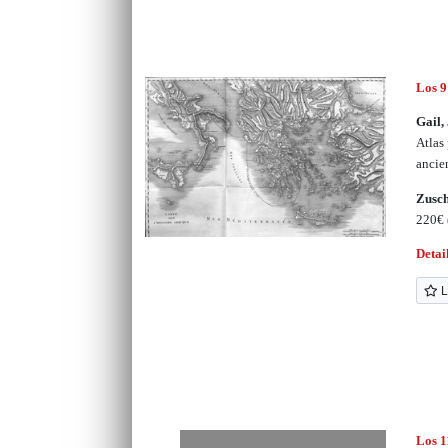
Los 9
Gail,
Atlas 
ancie
Zusc
220€
Detai
L
Los 1