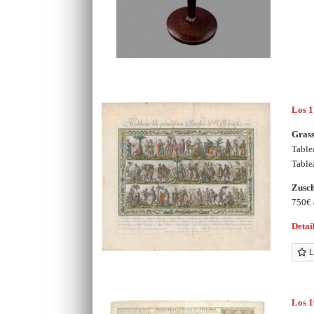
Los 1
Grass
Table
Table
Zusc
750€
Detai
L
Los 1