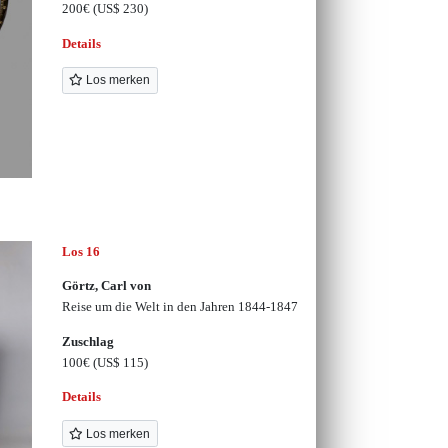
200€
(US$ 230)
Details
Los merken
Los 16
Görtz, Carl von
Reise um die Welt in den Jahren 1844-1847
Zuschlag
100€
(US$ 115)
Details
Los merken