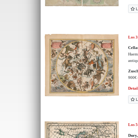
L
Los 3
Cella
Haemi
anti
Zusc
900€
Detai
L
Los 5
Dury