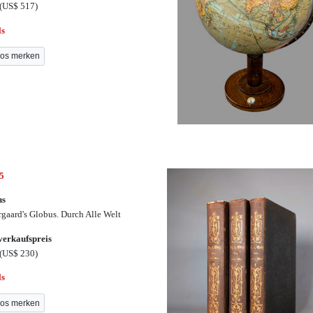
(US$ 517)
ls
os merken
5
us
rgaard's Globus. Durch Alle Welt
erkaufspreis
(US$ 230)
ls
os merken