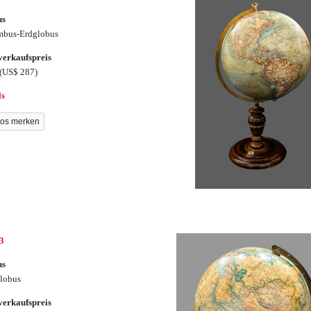
us
mbus-Erdglobus
erkaufspreis
(US$ 287)
ls
os merken
3
us
lobus
erkaufspreis