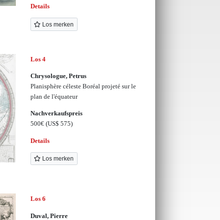
Details
Los merken
Los 4
Chrysologue, Petrus
Planisphère céleste Boréal projeté sur le
plan de l'équateur
Nachverkaufspreis
500€
(US$ 575)
Details
Los merken
Los 6
Duval, Pierre