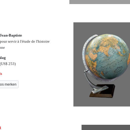
 Jean-Baptiste
pour servir à l'étude de l'histoire
nne
hlag
(US$ 253)
ls
os merken
1