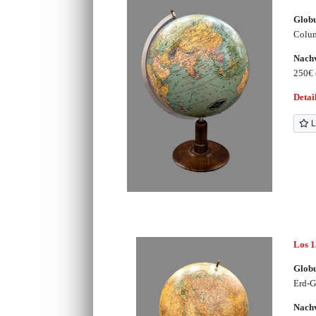
Glob
Colu
Nachv
250€
Detai
L
Los 1
Glob
Erd-G
Nachv