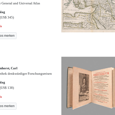
 General and Universal Atlas
hlag
(US$ 345)
ls
os merken
nhorst, Carl
othek denkwürdiger Forschungsreisen
hlag
(US$ 138)
ls
os merken