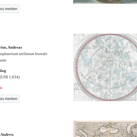
os merken
rius, Andreas
sphaerium stellatum boreale
quum
hlag
(US$ 1,034)
ls
os merken
, Andrew