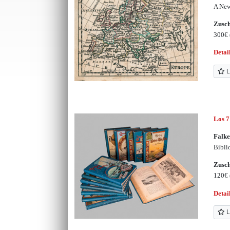
A New
Zusc
300€
Detai
L
Los 7
Falke
Bibli
Zusc
120€
Detai
L