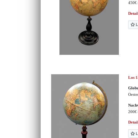
450€
Detai
L
Los 1
Glob
Oeste
Nachv
200€
Detai
L