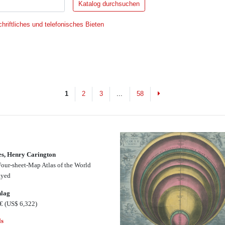
hriftliches und telefonisches Bieten
Next
1
2
3
...
58
s, Henry Carington
our-sheet-Map Atlas of the World
ayed
hlag
0€
(US$ 6,322)
ls