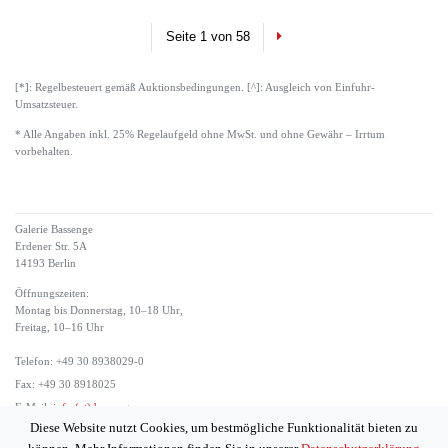
Next
Seite 1 von 58
[*]: Regelbesteuert gemäß Auktionsbedingungen. [^]: Ausgleich von Einfuhr-
Umsatzsteuer.
* Alle Angaben inkl. 25% Regelaufgeld ohne MwSt. und ohne Gewähr – Irrtum
vorbehalten.
Galerie Bassenge
Erdener Str. 5A
14193 Berlin
Öffnungszeiten:
Montag bis Donnerstag, 10–18 Uhr,
Freitag, 10–16 Uhr
Telefon: +49 30 8938029-0
Fax: +49 30 8918025
E-Mail:
info (at) bassenge.com
Diese Website nutzt Cookies, um bestmögliche Funktionalität bieten zu
Impressum