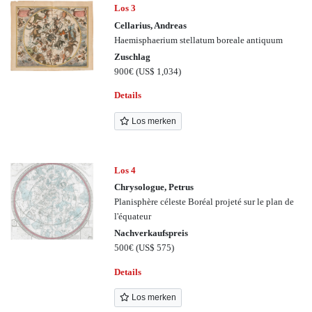
Los 3
Cellarius, Andreas
Haemisphaerium stellatum boreale antiquum
Zuschlag
900€
(US$ 1,034)
Details
Los merken
Los 4
Chrysologue, Petrus
Planisphère céleste Boréal projeté sur le plan de
l'équateur
Nachverkaufspreis
500€
(US$ 575)
Details
Los merken