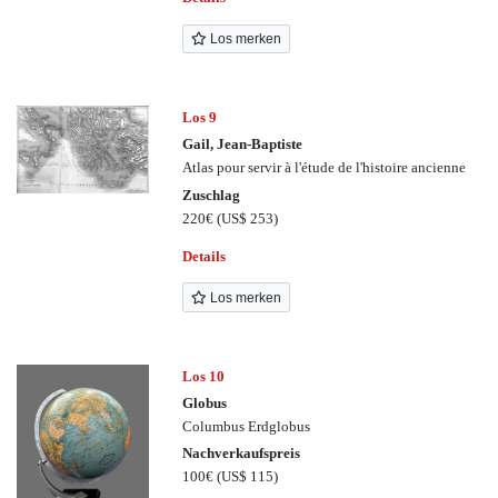
Los merken
Los 9
Gail, Jean-Baptiste
Atlas pour servir à l'étude de l'histoire ancienne
Zuschlag
220€
(US$ 253)
Details
Los merken
Los 10
Globus
Columbus Erdglobus
Nachverkaufspreis
100€
(US$ 115)