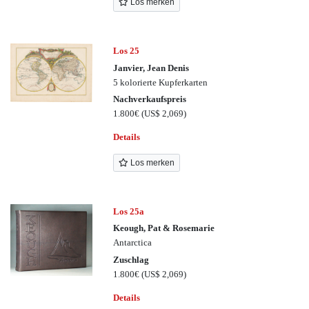
Los merken
Los 25
Janvier, Jean Denis
5 kolorierte Kupferkarten
Nachverkaufspreis
1.800€
(US$ 2,069)
Details
Los merken
Los 25a
Keough, Pat & Rosemarie
Antarctica
Zuschlag
1.800€
(US$ 2,069)
Details