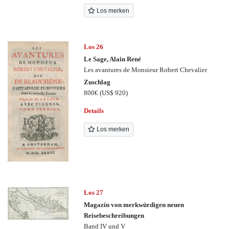
Los merken
Los 26
Le Sage, Alain René
Les avantures de Monsieur Robert Chevalier
Zuschlag
800€
(US$ 920)
Details
Los merken
Los 27
Magazin von merkwürdigen neuen
Reisebeschreibungen
Band IV und V