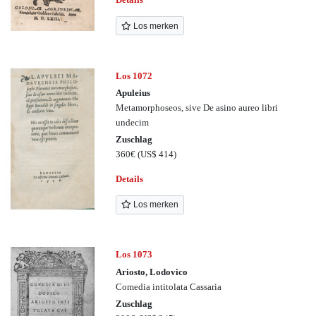
Los merken
Los 1072
Apuleius
Metamorphoseos, sive De asino aureo libri
undecim
Zuschlag
360€
(US$ 414)
Details
Los merken
Los 1073
Ariosto, Lodovico
Comedia intitolata Cassaria
Zuschlag