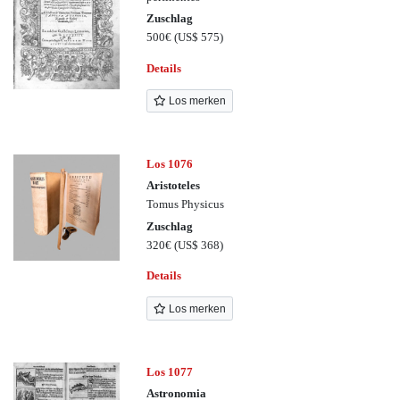
Zuschlag
500€
(US$ 575)
Details
Los merken
Los 1076
Aristoteles
Tomus Physicus
Zuschlag
320€
(US$ 368)
Details
Los merken
Los 1077
Astronomia