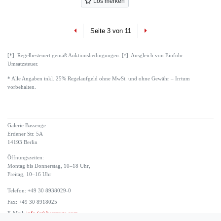
Los merken
Previous
Next
Seite 3 von 11
[*]: Regelbesteuert gemäß Auktionsbedingungen. [^]: Ausgleich von Einfuhr-
Umsatzsteuer.
* Alle Angaben inkl. 25% Regelaufgeld ohne MwSt. und ohne Gewähr – Irrtum
vorbehalten.
Galerie Bassenge
Erdener Str. 5A
14193 Berlin
Öffnungszeiten:
Montag bis Donnerstag, 10–18 Uhr,
Freitag, 10–16 Uhr
Telefon: +49 30 8938029-0
Fax: +49 30 8918025
E-Mail:
info (at) bassenge.com