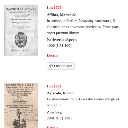
Los 1070
Afflitto, Matteo de
In utriusque Siciliæ, Neapoliq. sanctiones, &
constitutiones novissima prælectio. Prima pars
super primum librum
Nachverkaufspreis
400€
(US$ 460)
Details
Los merken
Los 1071
Agricola, Rudolf
De inventione dialectica Libri omnes integri et
recogniti
Zuschlag
200€
(US$ 230)
Details