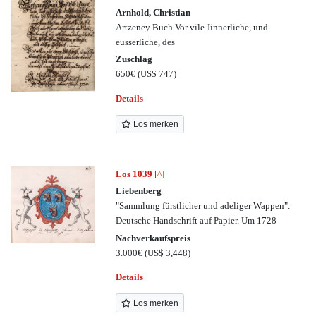
Arnhold, Christian
Artzeney Buch Vor vile Jinnerliche, und
eusserliche, des
Zuschlag
650€
(US$ 747)
Details
Los merken
Los 1039
[^]
Liebenberg
"Sammlung fürstlicher und adeliger Wappen".
Deutsche Handschrift auf Papier. Um 1728
Nachverkaufspreis
3.000€
(US$ 3,448)
Details
Los merken