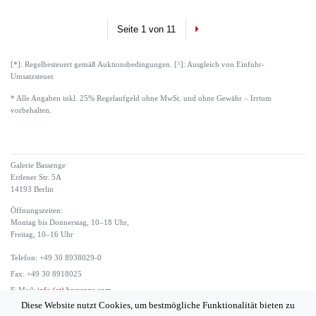
Next
Seite 1 von 11
[*]: Regelbesteuert gemäß Auktionsbedingungen. [^]: Ausgleich von Einfuhr-
Umsatzsteuer.
* Alle Angaben inkl. 25% Regelaufgeld ohne MwSt. und ohne Gewähr – Irrtum
vorbehalten.
Galerie Bassenge
Erdener Str. 5A
14193 Berlin
Öffnungszeiten:
Montag bis Donnerstag, 10–18 Uhr,
Freitag, 10–16 Uhr
Telefon: +49 30 8938029-0
Fax: +49 30 8918025
E-Mail:
info (at) bassenge.com
Diese Website nutzt Cookies, um bestmögliche Funktionalität bieten zu
Impressum