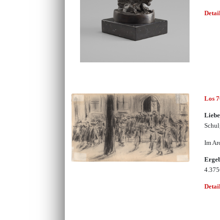
Detai
Los 
Lieb
Schul
Im Ar
Erge
4.37
Detai