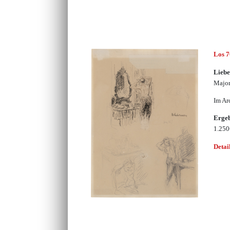
Los 
Lieb
Major
Im Ar
Erge
1.25
Detai