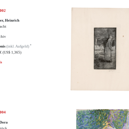
7002
er, Heinrich
acht
chiv
*
bnis
(inkl. Aufgeld)
8€
(US$ 1,365)
ls
7004
 Dora
tück