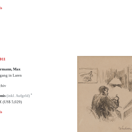
ls
7011
ermann, Max
gang in Laren
chiv
*
bnis
(inkl. Aufgeld)
5€
(US$ 5,029)
ls