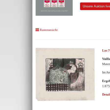
Unsere Auktion liv
Rasteransicht
Los 
Vuill
Mater
Im Ar
Erge
1.87
Detai