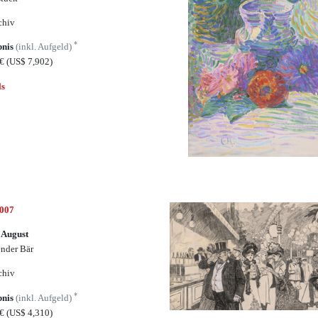
chiv
*
bnis
(inkl. Aufgeld)
5€
(US$ 7,902)
ls
7007
 August
ender Bär
chiv
*
bnis
(inkl. Aufgeld)
0€
(US$ 4,310)