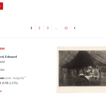
e
Next
1
2
3
...
12
7000
ard, Edouard
nité
chiv
*
bnis
(inkl. Aufgeld)
5€
(US$ 2,155)
ls