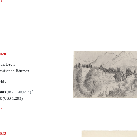
ls
7020
th, Lovis
 zwischen Bäumen
chiv
*
bnis
(inkl. Aufgeld)
5€
(US$ 1,293)
ls
7022