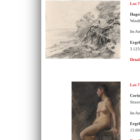
Los 
Hagem
Windf
Im Ar
Erge
3.12
Detai
Los 
Corin
Sitze
Im Ar
Erge
15.0