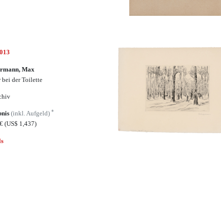
7013
ermann, Max
 bei der Toilette
chiv
*
bnis
(inkl. Aufgeld)
0€
(US$ 1,437)
ls