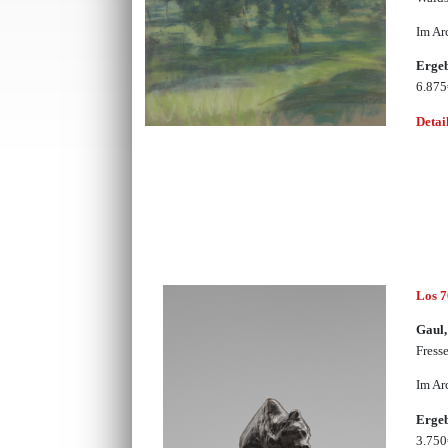
Im Ar
Erge
6.87
Detai
Los 
Gaul,
Fress
Im Ar
Erge
3.75