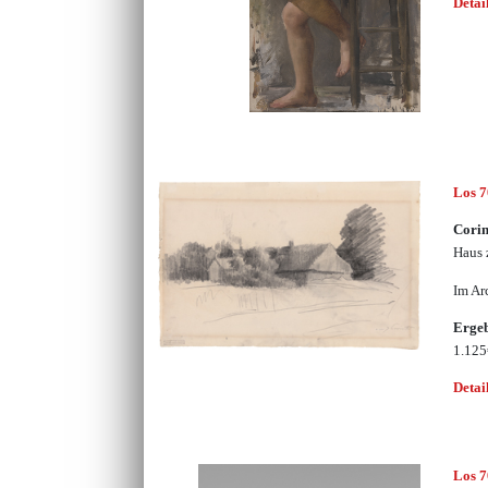
Detai
Los 
Corin
Haus
Im Ar
Erge
1.12
Detai
Los 