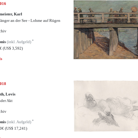
7016
eister, Karl
änger an der See - Lohme auf Rügen
chiv
*
bnis
(inkl. Aufgeld)
5€
(US$ 3,592)
ls
7018
th, Lovis
nder Akt
chiv
*
bnis
(inkl. Aufgeld)
00€
(US$ 17,241)