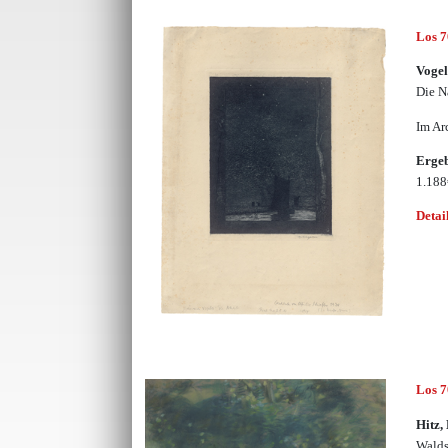
Los 
Vogel
Die N
Im Ar
Erge
1.18
Detai
Los 
Hitz,
Walds