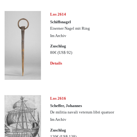
Los 2614
Schiffsnagel
Eiserner Nagel mit Ring
Im Archiv
Zuschlag
80€
(US$ 92)
Details
Los 2616
Scheffer, Johannes
De militia navali veterum libri quatuor
Im Archiv
Zuschlag
120€
(US$ 138)