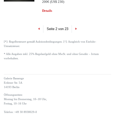
200€
(US$ 230)
Details
Previous
Next
Seite 2 von 23
[*]: Regelbesteuert gemäß Auktionsbedingungen. [^]: Ausgleich von Einfuhr-
Umsatzsteuer.
* Alle Angaben inkl. 25% Regelaufgeld ohne MwSt. und ohne Gewähr – Irrtum
vorbehalten.
Galerie Bassenge
Erdener Str. 5A
14193 Berlin
Öffnungszeiten:
Montag bis Donnerstag, 10–18 Uhr,
Freitag, 10–16 Uhr
Telefon: +49 30 8938029-0