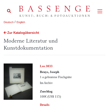
/
Deutsch
English
Zur Katalogübersicht
Moderne Literatur und
Kunstdokumentation
Los 3033
Beuys, Joseph
1 a gebratene Fischgräte
Im Archiv
Zuschlag
100€
(US$ 115)
Details