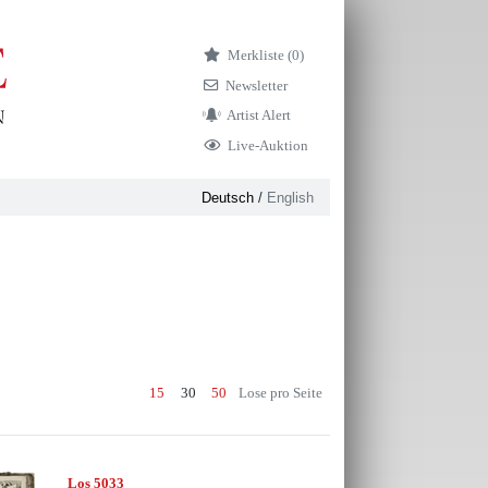
Merkliste (
0)
Newsletter
Artist Alert
Live-Auktion
Deutsch
/
English
15
30
50
Lose pro Seite
Los 5033