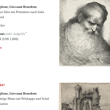
glione, Giovanni Benedetto
ger Alter mit Pelzmütze nach links
end
chiv
*
bnis
(inkl. Aufgeld)
5€
(US$ 1,868)
ls
5047
glione, Giovanni Benedetto
ärtige Mann mit Pelzkappe und Schal
hatten