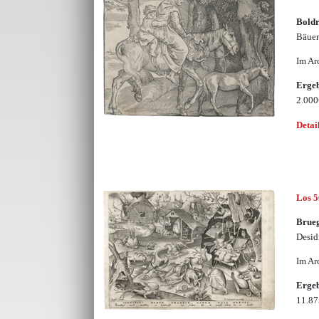
Boldr
Bäuer
Im Ar
Erge
2.00
Detai
Los 
Brueg
Desid
Im Ar
Erge
11.8