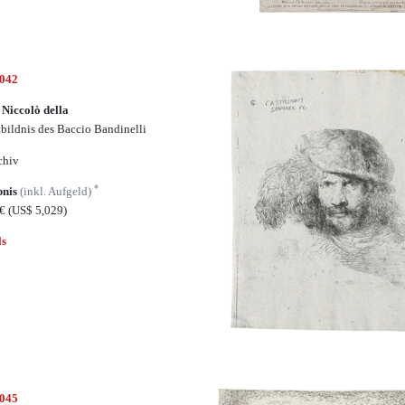
5042
 Niccolò della
tbildnis des Baccio Bandinelli
chiv
*
bnis
(inkl. Aufgeld)
5€
(US$ 5,029)
ls
5045