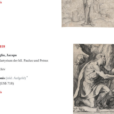
ls
5039
lio, Jacopo
artyrium der hll. Paulus und Petrus
chiv
*
bnis
(inkl. Aufgeld)
(US$ 718)
ls