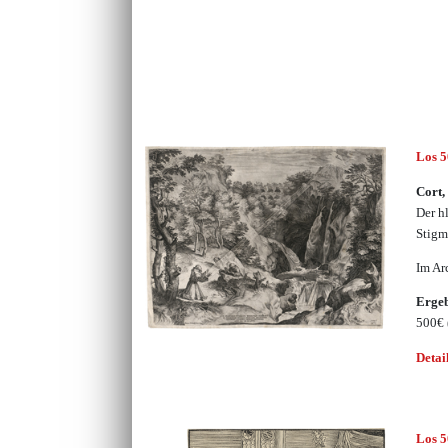
Los 
Cort,
Der h
Stigm
Im Ar
Erge
500€
Detai
Los 