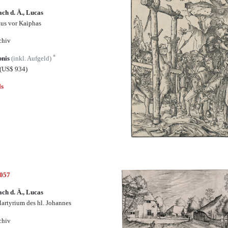
ch d. Ä., Lucas
tus vor Kaiphas
chiv
*
bnis
(inkl. Aufgeld)
(US$ 934)
ls
5057
ch d. Ä., Lucas
artyrium des hl. Johannes
chiv