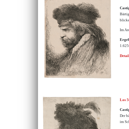
Casti
Bärti
blick
Im Ar
Erge
1.62
Detai
Los 
Casti
Der b
im Sc