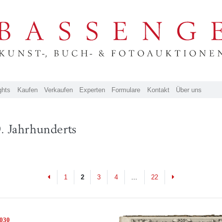
ghts
Kaufen
Verkaufen
Experten
Formulare
Kontakt
Über uns
. Jahrhunderts
Previous
Next
1
2
3
4
...
22
5030