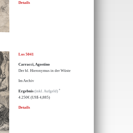
Details
Los 5041
Carracci, Agostino
Der hl. Hieronymus in der Wüste
Im Archiv
*
Ergebnis
(inkl. Aufgeld)
4.250€
(US$ 4,885)
Details