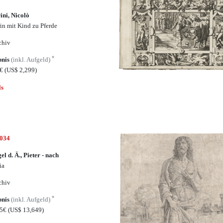
ini, Nicolò
in mit Kind zu Pferde
chiv
*
bnis
(inkl. Aufgeld)
0€
(US$ 2,299)
ls
5034
el d. Ä., Pieter - nach
ia
chiv
*
bnis
(inkl. Aufgeld)
75€
(US$ 13,649)