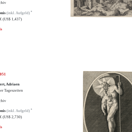
chiv
*
bnis
(inkl. Aufgeld)
0€
(US$ 1,437)
ls
5051
ert, Adriaen
ier Tageszeiten
chiv
*
bnis
(inkl. Aufgeld)
5€
(US$ 2,730)
ls