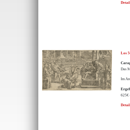
Detai
Los 
Carag
Das M
Im Ar
Erge
625€
Detai