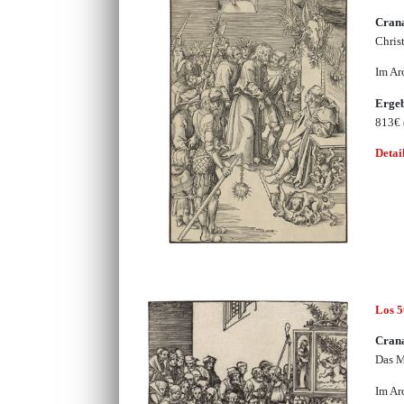
Crana
Chris
Im Ar
Erge
813€
Detai
Los 
Crana
Das M
Im Ar