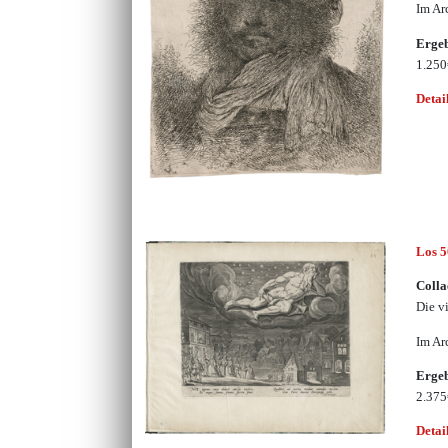
Im Ar
Erge
1.25
Detai
Los 
Colla
Die v
Im Ar
Erge
2.37
Detai