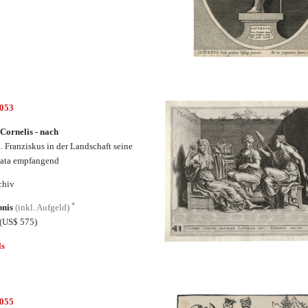
5053
 Cornelis - nach
l. Franziskus in der Landschaft seine
ata empfangend
chiv
*
bnis
(inkl. Aufgeld)
(US$ 575)
ls
5055