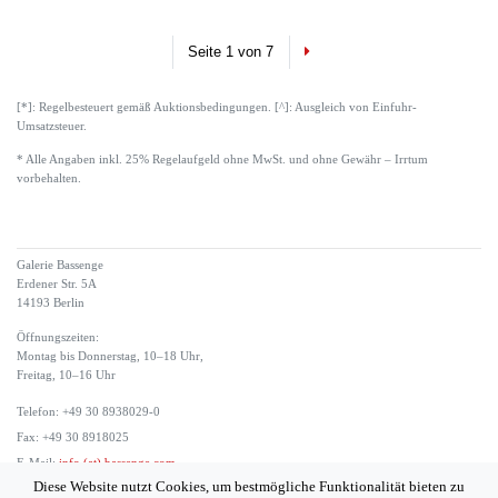
Next
Seite 1 von 7
[*]: Regelbesteuert gemäß Auktionsbedingungen. [^]: Ausgleich von Einfuhr-
Umsatzsteuer.
* Alle Angaben inkl. 25% Regelaufgeld ohne MwSt. und ohne Gewähr – Irrtum
vorbehalten.
Galerie Bassenge
Erdener Str. 5A
14193 Berlin
Öffnungszeiten:
Montag bis Donnerstag, 10–18 Uhr,
Freitag, 10–16 Uhr
Telefon: +49 30 8938029-0
Fax: +49 30 8918025
E-Mail:
info (at) bassenge.com
Diese Website nutzt Cookies, um bestmögliche Funktionalität bieten zu