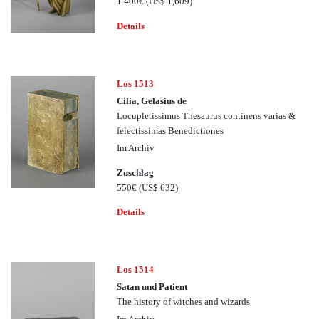
1.400€
(US$ 1,609)
Details
Los 1513
Cilia, Gelasius de
Locupletissimus Thesaurus continens varias &
felectissimas Benedictiones
Im Archiv
Zuschlag
550€
(US$ 632)
Details
Los 1514
Satan und Patient
The history of witches and wizards