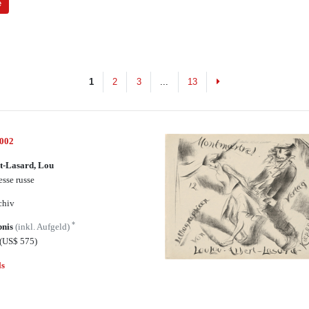
e
Next
1
2
3
...
13
7002
t-Lasard, Lou
sse russe
chiv
*
bnis
(inkl. Aufgeld)
(US$ 575)
ls