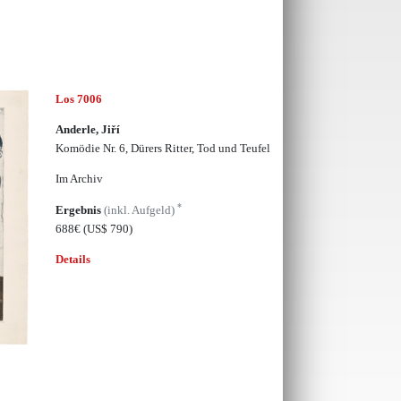
Los 7006
Anderle, Jiří
Komödie Nr. 6, Dürers Ritter, Tod und Teufel
Im Archiv
*
Ergebnis
(inkl. Aufgeld)
688€
(US$ 790)
Details