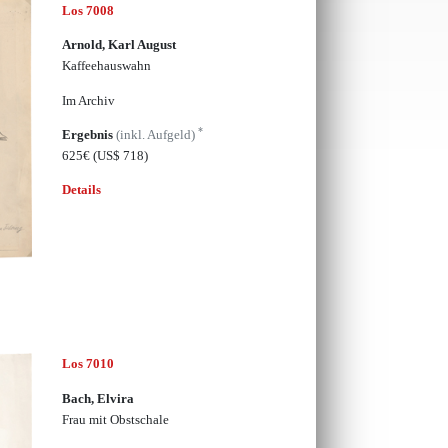
Los 7008
Arnold, Karl August
Kaffeehauswahn
Im Archiv
*
Ergebnis
(inkl. Aufgeld)
625€
(US$ 718)
Details
Los 7010
Bach, Elvira
Frau mit Obstschale