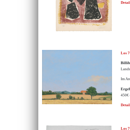
Detai
Los 
Billi
Lands
Im Ar
Erge
450€
Detai
Los 