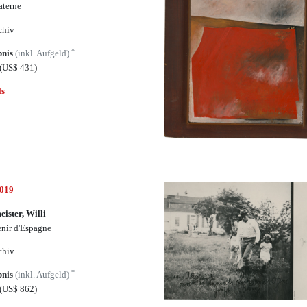
aterne
chiv
*
bnis
(inkl. Aufgeld)
(US$ 431)
ls
7019
ister, Willi
nir d'Espagne
chiv
*
bnis
(inkl. Aufgeld)
(US$ 862)