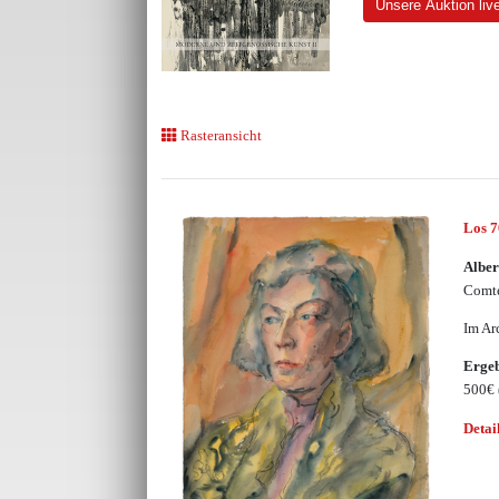
Unsere Auktion liv
Rasteransicht
Los 
Alber
Comte
Im Ar
Erge
500€
Detai