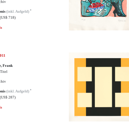
chiv
*
bnis
(inkl. Aufgeld)
(US$ 718)
ls
7011
, Frank
Titel
chiv
*
bnis
(inkl. Aufgeld)
(US$ 287)
ls