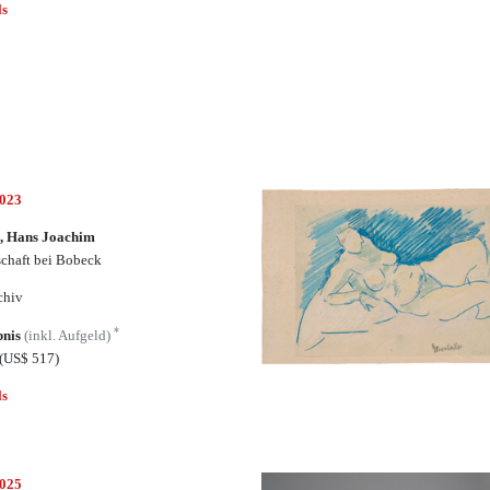
ls
7023
b, Hans Joachim
chaft bei Bobeck
chiv
*
bnis
(inkl. Aufgeld)
(US$ 517)
ls
7025