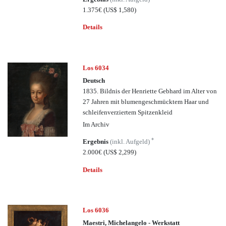
1.375€
(US$ 1,580)
Details
Los 6034
Deutsch
1835. Bildnis der Henriette Gebhard im Alter von
27 Jahren mit blumengeschmücktem Haar und
schleifenverziertem Spitzenkleid
Im Archiv
*
Ergebnis
(inkl. Aufgeld)
2.000€
(US$ 2,299)
Details
Los 6036
Maestri, Michelangelo - Werkstatt