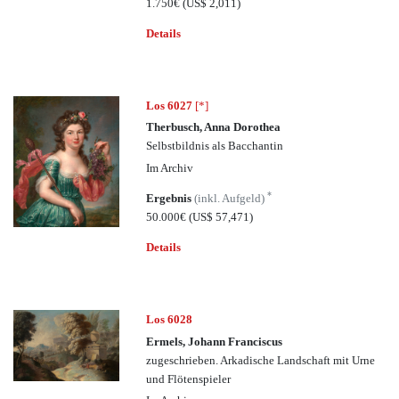
1.750€
(US$ 2,011)
Details
Los 6027
[*]
Therbusch, Anna Dorothea
Selbstbildnis als Bacchantin
Im Archiv
*
Ergebnis
(inkl. Aufgeld)
50.000€
(US$ 57,471)
Details
Los 6028
Ermels, Johann Franciscus
zugeschrieben. Arkadische Landschaft mit Urne
und Flötenspieler