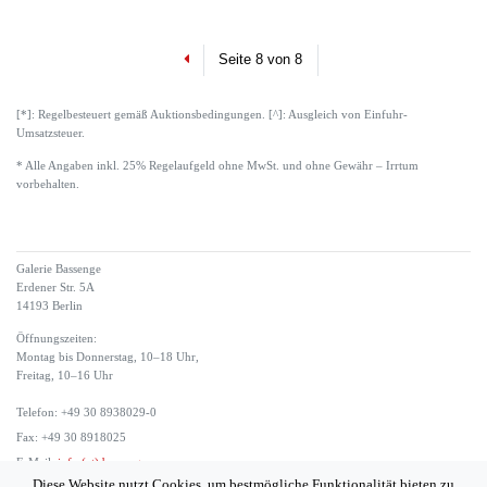
Previous
Seite 8 von 8
[*]: Regelbesteuert gemäß Auktionsbedingungen. [^]: Ausgleich von Einfuhr-
Umsatzsteuer.
* Alle Angaben inkl. 25% Regelaufgeld ohne MwSt. und ohne Gewähr – Irrtum
vorbehalten.
Galerie Bassenge
Erdener Str. 5A
14193 Berlin
Öffnungszeiten:
Montag bis Donnerstag, 10–18 Uhr,
Freitag, 10–16 Uhr
Telefon: +49 30 8938029-0
Fax: +49 30 8918025
E-Mail:
info (at) bassenge.com
Diese Website nutzt Cookies, um bestmögliche Funktionalität bieten zu