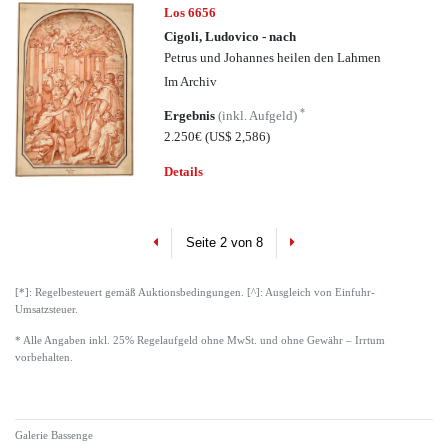
Los 6656
Cigoli, Ludovico - nach
Petrus und Johannes heilen den Lahmen
Im Archiv
*
Ergebnis
(inkl. Aufgeld)
2.250€
(US$ 2,586)
Details
Previous
Next
Seite 2 von 8
[*]: Regelbesteuert gemäß Auktionsbedingungen. [^]: Ausgleich von Einfuhr-
Umsatzsteuer.
* Alle Angaben inkl. 25% Regelaufgeld ohne MwSt. und ohne Gewähr – Irrtum
vorbehalten.
Galerie Bassenge