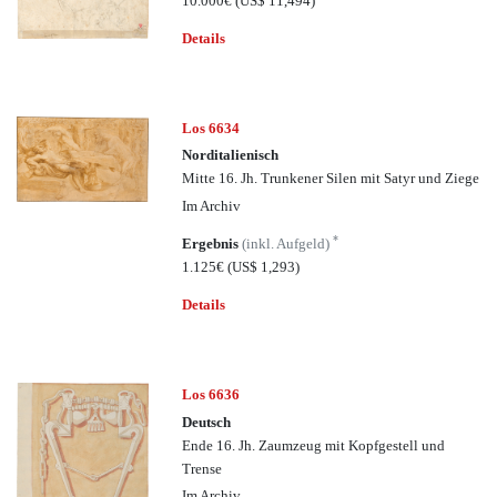
10.000€
(US$ 11,494)
Details
Los 6634
Norditalienisch
Mitte 16. Jh. Trunkener Silen mit Satyr und Ziege
Im Archiv
*
Ergebnis
(inkl. Aufgeld)
1.125€
(US$ 1,293)
Details
Los 6636
Deutsch
Ende 16. Jh. Zaumzeug mit Kopfgestell und
Trense
Im Archiv