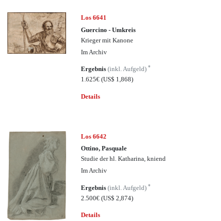
Los 6641
Guercino - Umkreis
Krieger mit Kanone
Im Archiv
*
Ergebnis
(inkl. Aufgeld)
1.625€
(US$ 1,868)
Details
Los 6642
Ottino, Pasquale
Studie der hl. Katharina, kniend
Im Archiv
*
Ergebnis
(inkl. Aufgeld)
2.500€
(US$ 2,874)
Details