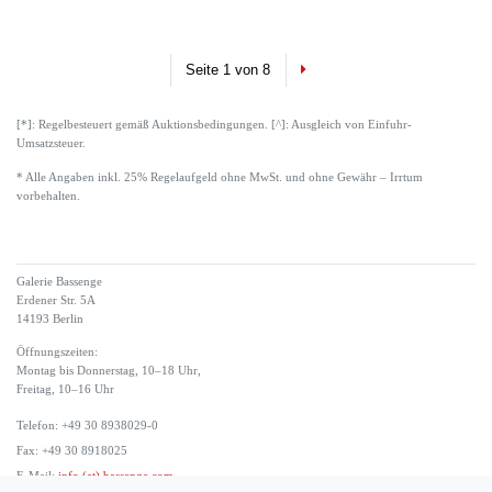
Next
Seite 1 von 8
[*]: Regelbesteuert gemäß Auktionsbedingungen. [^]: Ausgleich von Einfuhr-
Umsatzsteuer.
* Alle Angaben inkl. 25% Regelaufgeld ohne MwSt. und ohne Gewähr – Irrtum
vorbehalten.
Galerie Bassenge
Erdener Str. 5A
14193 Berlin
Öffnungszeiten:
Montag bis Donnerstag, 10–18 Uhr,
Freitag, 10–16 Uhr
Telefon: +49 30 8938029-0
Fax: +49 30 8918025
E-Mail:
info (at) bassenge.com