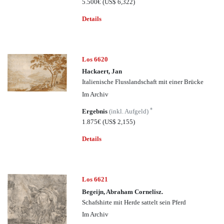
5.500€
(US$ 6,322)
Details
Los 6620
Hackaert, Jan
Italienische Flusslandschaft mit einer Brücke
Im Archiv
*
Ergebnis
(inkl. Aufgeld)
1.875€
(US$ 2,155)
Details
Los 6621
Begeijn, Abraham Cornelisz.
Schafshirte mit Herde sattelt sein Pferd
Im Archiv