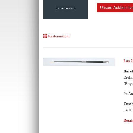
Unsere Auktion liv
Rasteransicht
Los 
Bare
Dreim
"Roya
Im Ar
Zusc
340€
Detai