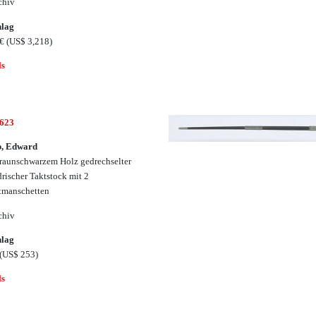
chiv
hlag
0€
(US$ 3,218)
ls
2623
p, Edward
raunschwarzem Holz gedrechselter
drischer Taktstock mit 2
tmanschetten
chiv
hlag
(US$ 253)
ls