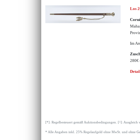
Los 
Coruñ
Mahag
Provi
Im Ar
Zusc
280€
Detai
[*]: Regelbesteuert gemäß Auktionsbedingungen. [^]: Ausgleich 
* Alle Angaben inkl. 25% Regelaufgeld ohne MwSt. und ohne Ge