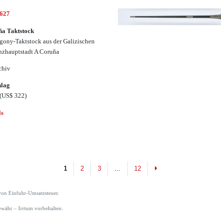
2627
a Taktstock
ony-Taktstock aus der Galizischen
nzhauptstadt A Coruña
chiv
hlag
(US$ 322)
ls
Next
1
2
3
...
12
von Einfuhr-Umsatzsteuer.
währ – Irrtum vorbehalten.