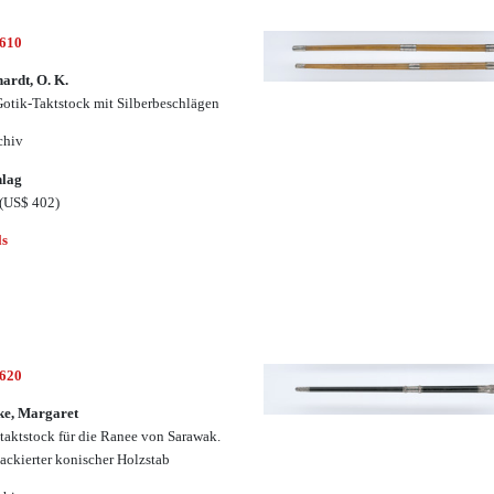
2610
ardt, O. K.
otik-Taktstock mit Silberbeschlägen
chiv
hlag
(US$ 402)
ls
2620
ke, Margaret
taktstock für die Ranee von Sarawak.
ackierter konischer Holzstab