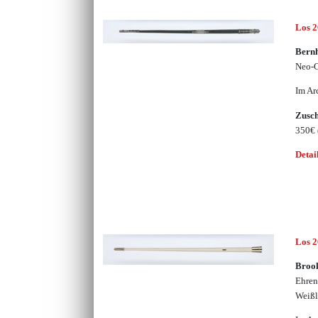
Los 
Bernh
Neo-G
Im Ar
Zusc
350€
Detai
Los 
Broo
Ehren
Weißl