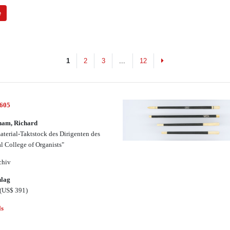
e
Next
1
2
3
...
12
2605
ham, Richard
aterial-Taktstock des Dirigenten des
l College of Organists"
chiv
hlag
(US$ 391)
ls