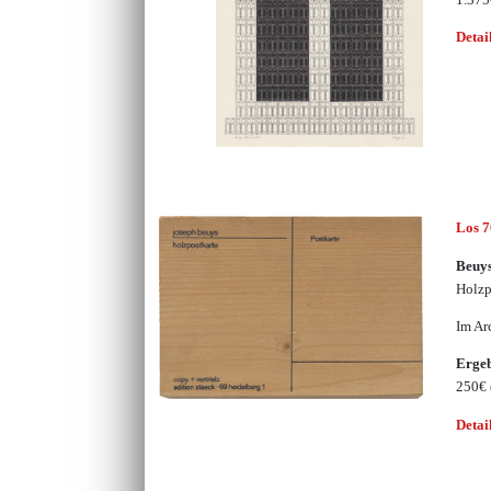
Detai
Los 
Beuys
Holzp
Im Ar
Erge
250€
Detai