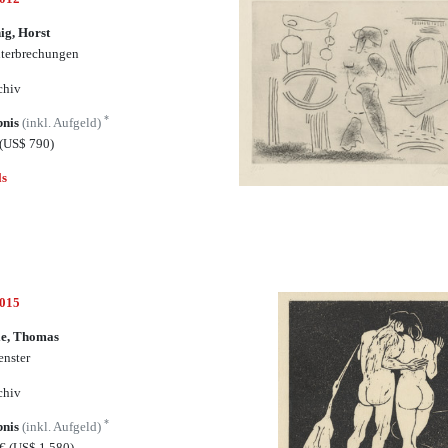
ig, Horst
terbrechungen
chiv
*
bnis
(inkl. Aufgeld)
(US$ 790)
ls
7015
le, Thomas
enster
chiv
*
bnis
(inkl. Aufgeld)
5€
(US$ 1,580)