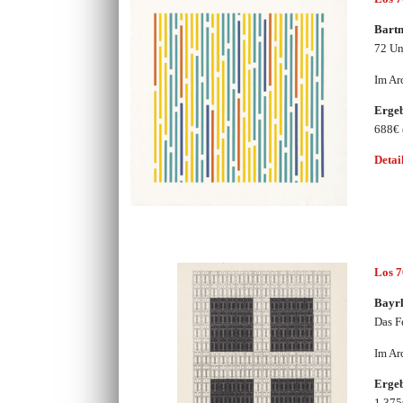
Bartn
72 Un
Im Ar
Erge
688€
Detai
Los 
Bayr
Das F
Im Ar
Erge
1.37