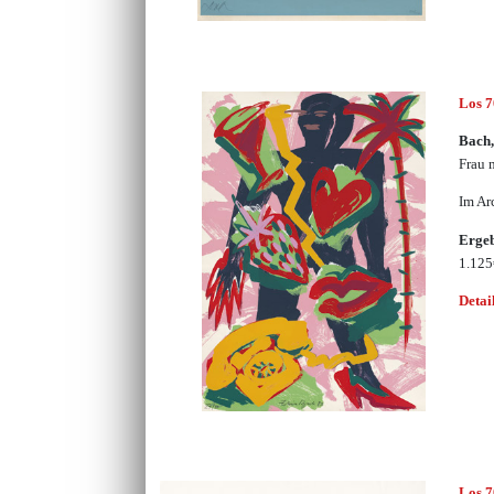
Los 
Bach,
Frau 
Im Ar
Erge
1.12
Detai
Los 