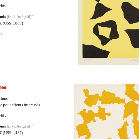
chiv
*
bnis
(inkl. Aufgeld)
5€
(US$ 1,868)
ls
7006
Hans
e pour clients interessés
chiv
*
bnis
(inkl. Aufgeld)
0€
(US$ 1,437)