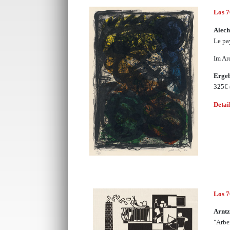
Los 
Alech
Le pa
Im Ar
Erge
325€
Detai
Los 
Arntz
"Arbe