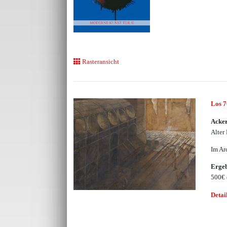
Rasteransicht
Los 
Acke
Alter
Im Ar
Erge
500€
Detai