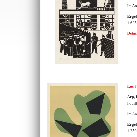
Im Ar
Erge
1.62
Detai
Los 
Arp, 
Fouill
Im Ar
Erge
1.25