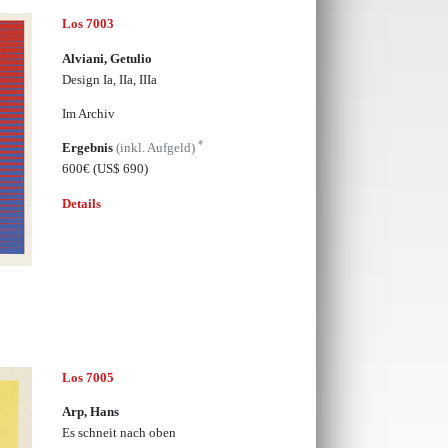
Los 7003
Alviani, Getulio
Design Ia, IIa, IIIa
Im Archiv
*
Ergebnis
(inkl. Aufgeld)
600€
(US$ 690)
Details
Los 7005
Arp, Hans
Es schneit nach oben