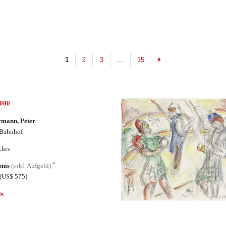
Next
1
2
3
...
15
7000
rmann, Peter
 Bahnhof
chiv
*
bnis
(inkl. Aufgeld)
(US$ 575)
ls