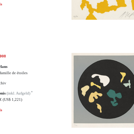
ls
7008
Hans
famille de étoiles
chiv
*
bnis
(inkl. Aufgeld)
3€
(US$ 1,221)
ls