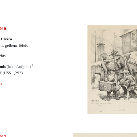
7010
 Elvira
mit gelbem Telefon
chiv
*
bnis
(inkl. Aufgeld)
5€
(US$ 1,293)
ls
7012