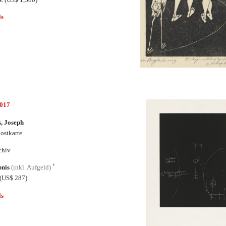
ls
7017
, Joseph
ostkarte
chiv
*
bnis
(inkl. Aufgeld)
(US$ 287)
ls