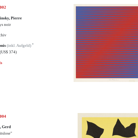
7002
insky, Pierre
ys noir
chiv
*
bnis
(inkl. Aufgeld)
(US$ 374)
ls
7004
, Gerd
itslose"