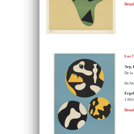
Detai
Los 
Arp, 
De la 
Im Ar
Erge
1.06
Detai