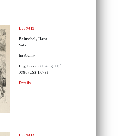
Los 7011
Baluschek, Hans
Volk
Im Archiv
*
Ergebnis
(inkl. Aufgeld)
938€
(US$ 1,078)
Details
Los 7014