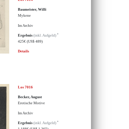
Baumeister, Willi
Mykene
Im Archiv
*
Ergebnis
(inkl. Aufgeld)
425€
(US$ 489)
Details
Los 7016
Becker, August
Erotische Motive
Im Archiv
*
Ergebnis
(inkl. Aufgeld)
1.188€
(US$ 1,365)