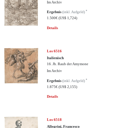
Im Archiv
*
Ergebnis
(inkl. Aufgeld)
1.500€
(US$ 1,724)
Details
Los 6516
Italienisch
16. Jh. Raub der Amymone
Im Archiv
*
Ergebnis
(inkl. Aufgeld)
1.875€
(US$ 2,155)
Details
Los 6518
Allegrini, Francesco