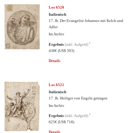
Los 6520
Italienisch
17. Jh. Der Evangelist Johannes mit Kelch und
Adler
Im Archiv
*
Ergebnis
(inkl. Aufgeld)
438€
(US$ 503)
Details
Los 6521
Italienisch
17. Jh. Heiliger von Engeln getragen
Im Archiv
*
Ergebnis
(inkl. Aufgeld)
625€
(US$ 718)
Details