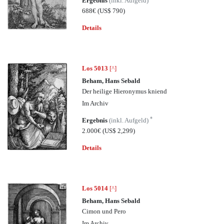
Ergebnis
(inkl. Aufgeld)
688€
(US$ 790)
Details
Los 5013
[^]
Beham, Hans Sebald
Der heilige Hieronymus kniend
Im Archiv
*
Ergebnis
(inkl. Aufgeld)
2.000€
(US$ 2,299)
Details
Los 5014
[^]
Beham, Hans Sebald
Cimon und Pero
Im Archiv