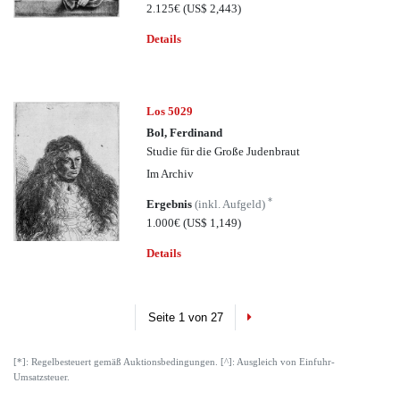
2.125€
(US$ 2,443)
Details
Los 5029
Bol, Ferdinand
Studie für die Große Judenbraut
Im Archiv
*
Ergebnis
(inkl. Aufgeld)
1.000€
(US$ 1,149)
Details
Next
Seite 1 von 27
[*]: Regelbesteuert gemäß Auktionsbedingungen. [^]: Ausgleich von Einfuhr-
Umsatzsteuer.