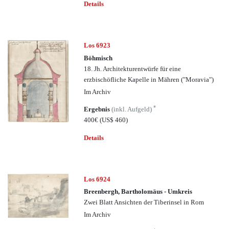
Details
Los 6923
Böhmisch
18. Jh. Architekturentwürfe für eine
erzbischöfliche Kapelle in Mähren ("Moravia")
Im Archiv
*
Ergebnis
(inkl. Aufgeld)
400€
(US$ 460)
Details
Los 6924
Breenbergh, Bartholomäus - Umkreis
Zwei Blatt Ansichten der Tiberinsel in Rom
Im Archiv