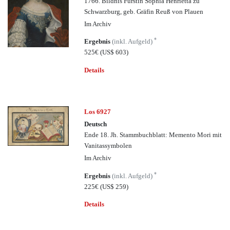
1766. Bildnis Fürstin Sophia Henrietta zu
Schwarzburg, geb. Gräfin Reuß von Plauen
Im Archiv
*
Ergebnis
(inkl. Aufgeld)
525€
(US$ 603)
Details
Los 6927
Deutsch
Ende 18. Jh. Stammbuchblatt: Memento Mori mit
Vanitassymbolen
Im Archiv
*
Ergebnis
(inkl. Aufgeld)
225€
(US$ 259)
Details