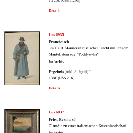
1.125€
(US$ 1,293)
Details
Los 6935
Französisch
um 1810. Männer in russischer Tracht mit langem
Mantel, dem sog. "Poddyovka"
Im Archiv
*
Ergebnis
(inkl. Aufgeld)
188€
(US$ 216)
Details
Los 6937
Fries, Bernhard
Ölstudie zu einer italienischen Küstenlandschaft
Im Archiv