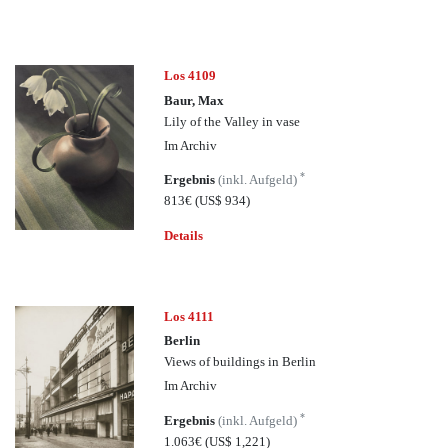
Los 4109
Baur, Max
Lily of the Valley in vase
Im Archiv
*
Ergebnis
(inkl. Aufgeld)
813€
(US$ 934)
Details
Los 4111
Berlin
Views of buildings in Berlin
Im Archiv
*
Ergebnis
(inkl. Aufgeld)
1.063€
(US$ 1,221)