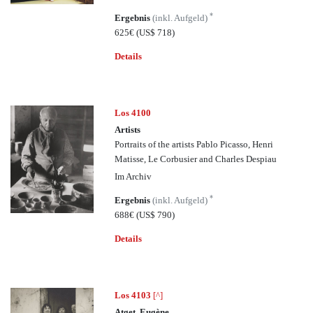
*
Ergebnis
(inkl. Aufgeld)
625€
(US$ 718)
Details
Los 4100
Artists
Portraits of the artists Pablo Picasso, Henri
Matisse, Le Corbusier and Charles Despiau
Im Archiv
*
Ergebnis
(inkl. Aufgeld)
688€
(US$ 790)
Details
Los 4103
[^]
Atget, Eugène