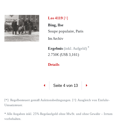
Los 4119
[^]
Bing, Ilse
Soupe populaire, Paris
Im Archiv
*
Ergebnis
(inkl. Aufgeld)
2.750€
(US$ 3,161)
Details
Previous
Next
Seite 4 von 13
[*]: Regelbesteuert gemäß Auktionsbedingungen. [^]: Ausgleich von Einfuhr-
Umsatzsteuer.
* Alle Angaben inkl. 25% Regelaufgeld ohne MwSt. und ohne Gewähr – Irrtum
vorbehalten.