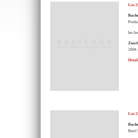
Los 
Bach
Postk
Im Ar
Zusc
200€
Detai
Los 
Bach
Brief