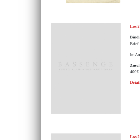
Los 
Bindi
Brief
Im Ar
Zusc
400€
Detai
Los 