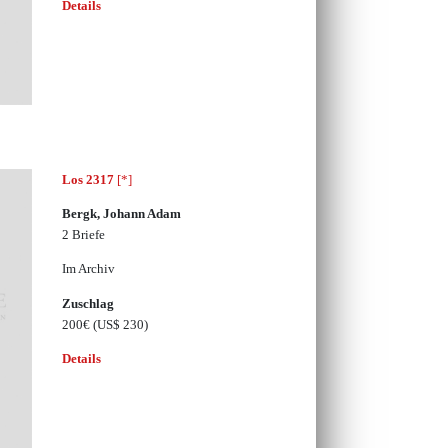
Details
Los 2317
[*]
Bergk, Johann Adam
2 Briefe
Im Archiv
Zuschlag
200€
(US$ 230)
Details