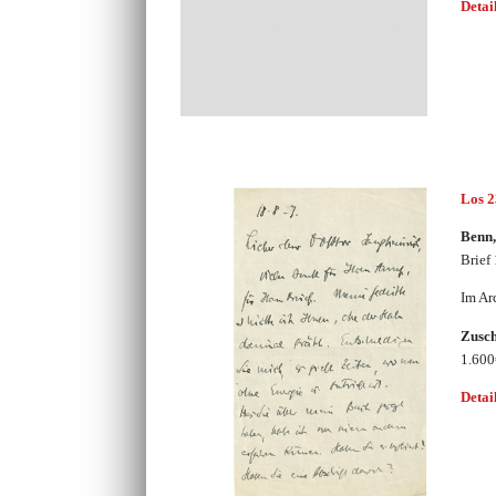
Detai
Los 
Benn,
Brief
Im Ar
Zusc
1.60
Detai