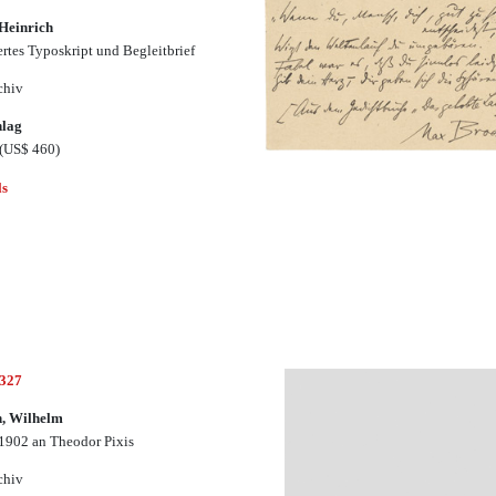
 Heinrich
ertes Typoskript und Begleitbrief
chiv
hlag
(US$ 460)
ls
2327
, Wilhelm
 1902 an Theodor Pixis
chiv