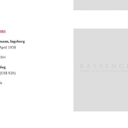
2305
mann, Ingeborg
 April 1958
chiv
hlag
(US$ 920)
ls