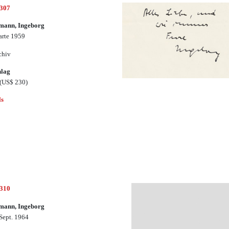
2307
mann, Ingeborg
arte 1959
chiv
hlag
(US$ 230)
ls
2310
mann, Ingeborg
 Sept. 1964