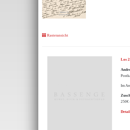
Rasteransicht
Los 
Andr
Postk
Im Ar
Zusc
250€
Detai