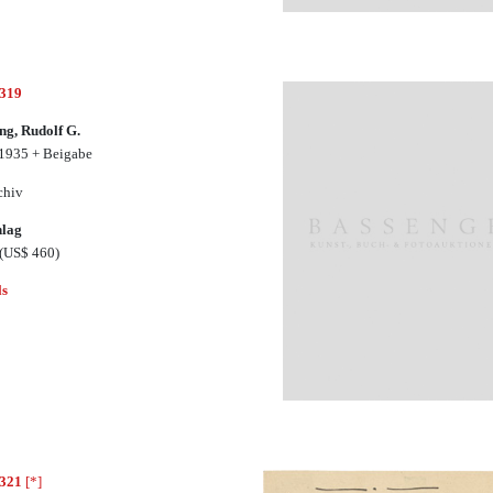
2319
ng, Rudolf G.
 1935 + Beigabe
chiv
hlag
(US$ 460)
ls
2321
[*]