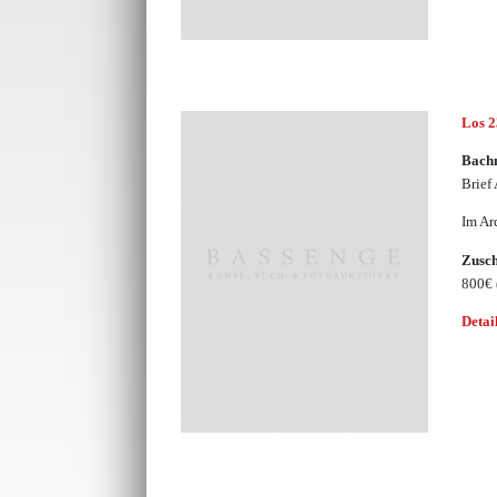
Los 
Bach
Brief
Im Ar
Zusc
800€
Detai