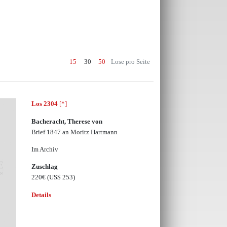
15
30
50
Lose pro Seite
Los 2304
[*]
Bacheracht, Therese von
Brief 1847 an Moritz Hartmann
Im Archiv
Zuschlag
220€
(US$ 253)
Details