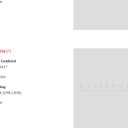
ls
2316
[*]
 Gottfried
 1917
chiv
hlag
0€
(US$ 1,839)
ls