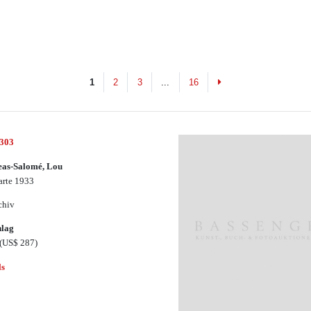
Next
1
2
3
...
16
2303
eas-Salomé, Lou
arte 1933
chiv
hlag
(US$ 287)
ls