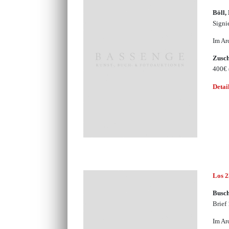
Böll,
Signi
Im Ar
Zusc
400€
Detai
Los 
Busch
Brief
Im Ar