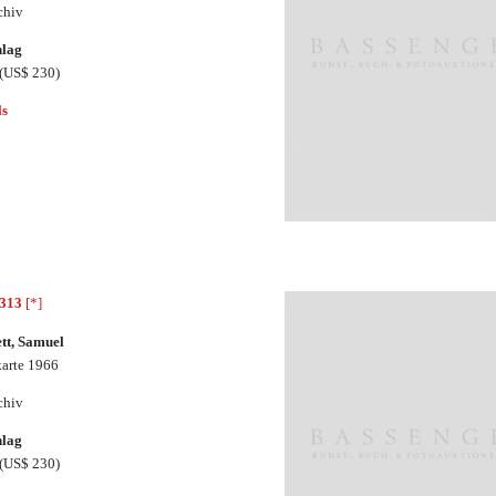
chiv
hlag
(US$ 230)
ls
2313
[*]
tt, Samuel
karte 1966
chiv
hlag
(US$ 230)