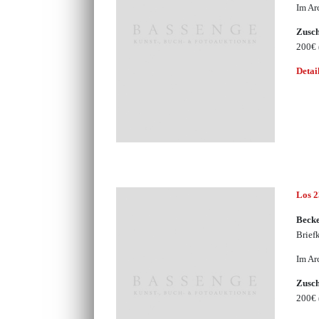
Im Ar
Zusc
200€
Detai
Los 
Becke
Brief
Im Ar
Zusc
200€