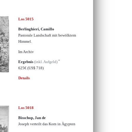
Los 5015
Berlinghieri, Camillo
Pastorale Landschaft mit bewölktem
Himmel.
Im Archiv
*
Ergebnis
(inkl. Aufgeld)
625€
(US$ 718)
Details
Los 5018
Bisschop, Jan de
Joseph verteilt das Korn in Ägypten