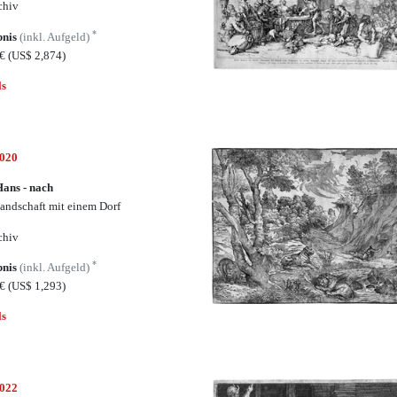
chiv
*
bnis
(inkl. Aufgeld)
0€
(US$ 2,874)
ls
5020
Hans - nach
landschaft mit einem Dorf
chiv
*
bnis
(inkl. Aufgeld)
5€
(US$ 1,293)
ls
5022