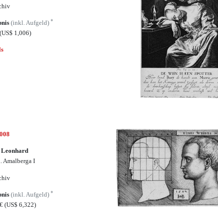
chiv
*
bnis
(inkl. Aufgeld)
(US$ 1,006)
ls
5008
, Leonhard
l. Amalberga I
chiv
*
bnis
(inkl. Aufgeld)
0€
(US$ 6,322)