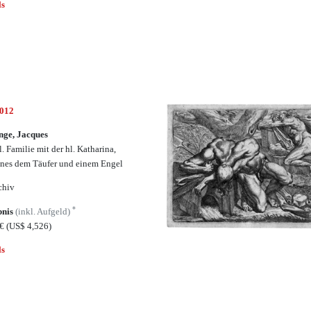
ls
5012
nge, Jacques
. Familie mit der hl. Katharina,
nes dem Täufer und einem Engel
chiv
*
bnis
(inkl. Aufgeld)
8€
(US$ 4,526)
ls