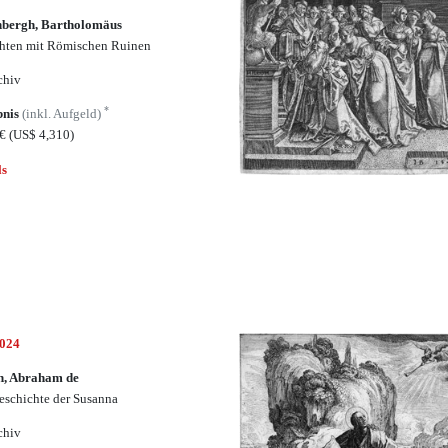
nbergh, Bartholomäus
hten mit Römischen Ruinen
chiv
*
bnis
(inkl. Aufgeld)
0€
(US$ 4,310)
ls
5024
n, Abraham de
eschichte der Susanna
chiv