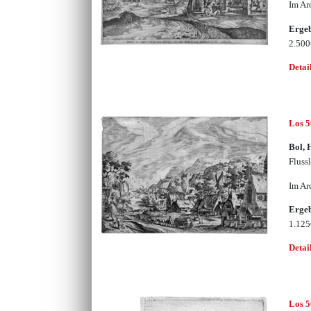
Im Ar
Erge
2.50
Detai
Los 
Bol, 
Fluss
Im Ar
Erge
1.12
Detai
Los 