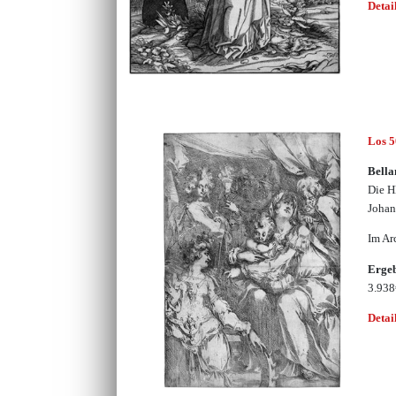
Detai
Los 
Bella
Die Hl
Johan
Im Ar
Erge
3.93
Detai