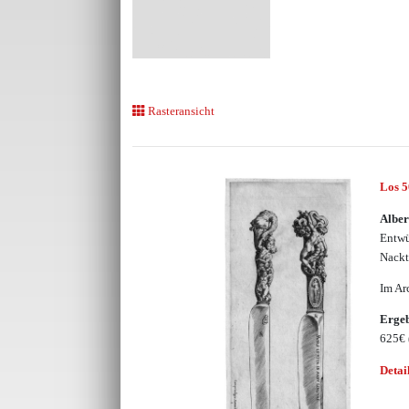
Rasteransicht
Los 
Alber
Entwü
Nack
Im Ar
Erge
625€
Detai