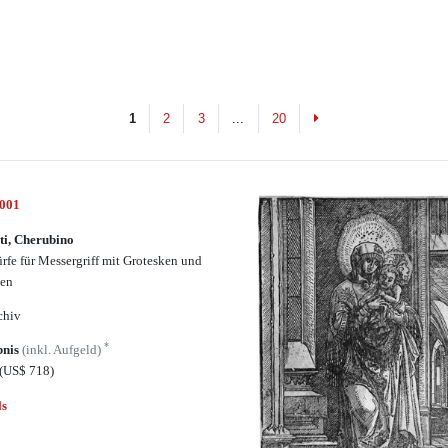
Next
1
2
3
...
20
5001
ti, Cherubino
rfe für Messergriff mit Grotesken und
ten
chiv
*
bnis
(inkl. Aufgeld)
(US$ 718)
ls