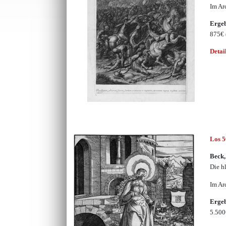
Im Ar
Erge
875€
Detai
Los 
Beck
Die h
Im Ar
Erge
5.50