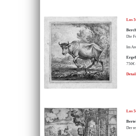
Los 
Berch
Die F
Im Ar
Erge
750€
Detai
Los 
Berte
Der r