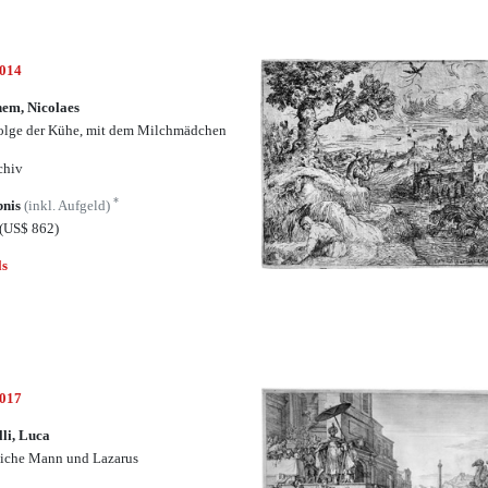
5014
em, Nicolaes
olge der Kühe, mit dem Milchmädchen
chiv
*
bnis
(inkl. Aufgeld)
(US$ 862)
ls
5017
lli, Luca
eiche Mann und Lazarus