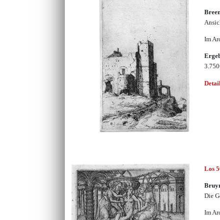
Bree
Ansic
Im Ar
Erge
3.75
Detai
Los 
Bruy
Die G
Im Ar