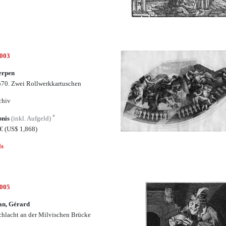
5003
erpen
70. Zwei Rollwerkkartuschen
chiv
*
bnis
(inkl. Aufgeld)
5€
(US$ 1,868)
ls
5005
an, Gérard
chlacht an der Milvischen Brücke