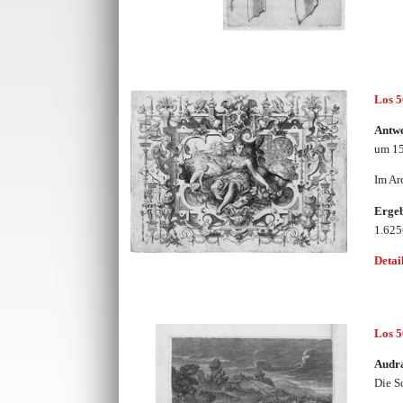
Los 
Antw
um 15
Im Ar
Erge
1.62
Detai
Los 
Audr
Die S