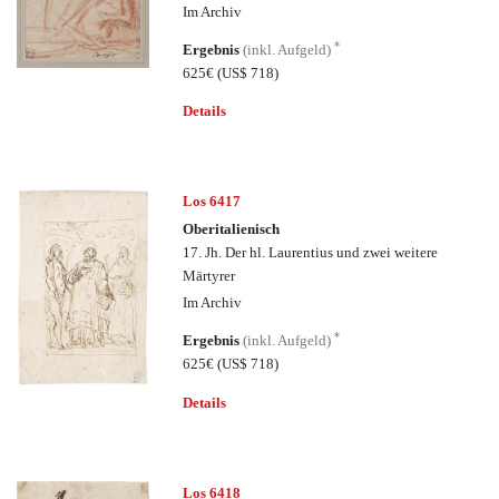
Im Archiv
*
Ergebnis
(inkl. Aufgeld)
625€
(US$ 718)
Details
Los 6417
Oberitalienisch
17. Jh. Der hl. Laurentius und zwei weitere
Märtyrer
Im Archiv
*
Ergebnis
(inkl. Aufgeld)
625€
(US$ 718)
Details
Los 6418