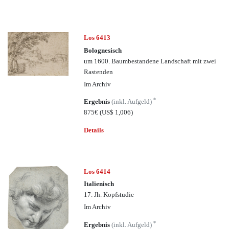
Los 6413
Bolognesisch
um 1600. Baumbestandene Landschaft mit zwei
Rastenden
Im Archiv
*
Ergebnis
(inkl. Aufgeld)
875€
(US$ 1,006)
Details
Los 6414
Italienisch
17. Jh. Kopfstudie
Im Archiv
*
Ergebnis
(inkl. Aufgeld)