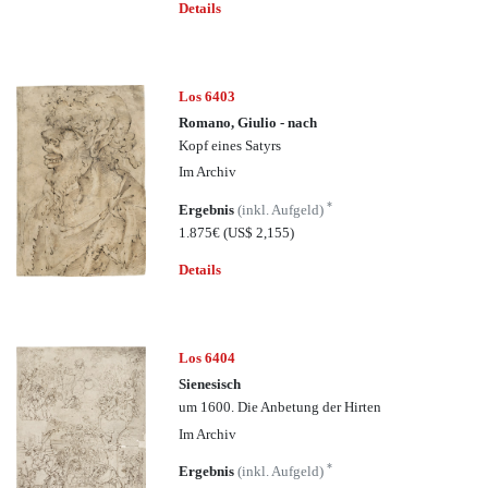
Details
Los 6403
Romano, Giulio - nach
Kopf eines Satyrs
Im Archiv
*
Ergebnis
(inkl. Aufgeld)
1.875€
(US$ 2,155)
Details
Los 6404
Sienesisch
um 1600. Die Anbetung der Hirten
Im Archiv
*
Ergebnis
(inkl. Aufgeld)