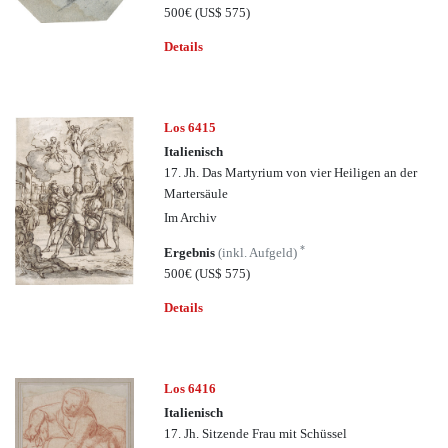
500€
(US$ 575)
Details
Los 6415
Italienisch
17. Jh. Das Martyrium von vier Heiligen an der
Martersäule
Im Archiv
*
Ergebnis
(inkl. Aufgeld)
500€
(US$ 575)
Details
Los 6416
Italienisch
17. Jh. Sitzende Frau mit Schüssel