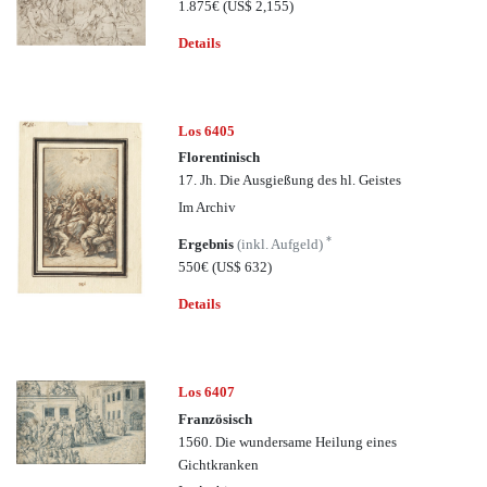
1.875€
(US$ 2,155)
Details
Los 6405
Florentinisch
17. Jh. Die Ausgießung des hl. Geistes
Im Archiv
*
Ergebnis
(inkl. Aufgeld)
550€
(US$ 632)
Details
Los 6407
Französisch
1560. Die wundersame Heilung eines
Gichtkranken