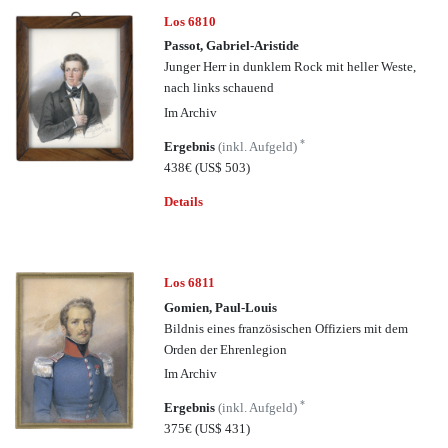
Los 6810
Passot, Gabriel-Aristide
Junger Herr in dunklem Rock mit heller Weste,
nach links schauend
Im Archiv
*
Ergebnis
(inkl. Aufgeld)
438€
(US$ 503)
Details
Los 6811
Gomien, Paul-Louis
Bildnis eines französischen Offiziers mit dem
Orden der Ehrenlegion
Im Archiv
*
Ergebnis
(inkl. Aufgeld)
375€
(US$ 431)