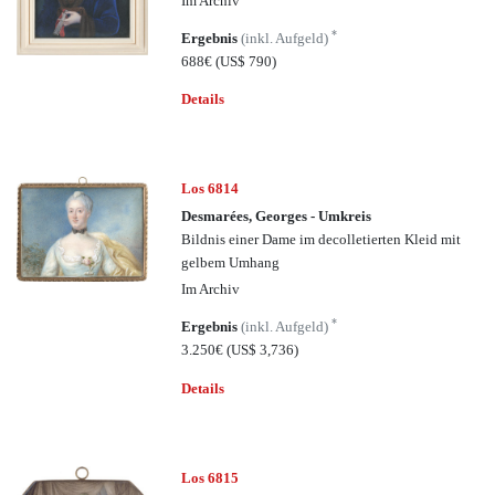
Im Archiv
*
Ergebnis
(inkl. Aufgeld)
688€
(US$ 790)
Details
Los 6814
Desmarées, Georges - Umkreis
Bildnis einer Dame im decolletierten Kleid mit
gelbem Umhang
Im Archiv
*
Ergebnis
(inkl. Aufgeld)
3.250€
(US$ 3,736)
Details
Los 6815