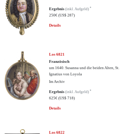
*
Ergebnis
(inkl. Aufgeld)
250€
(US$ 287)
Details
Los 6821
Französisch
um 1640. Susanna und die beiden Alten, St.
Ignatius von Loyola
Im Archiv
*
Ergebnis
(inkl. Aufgeld)
625€
(US$ 718)
Details
Los 6822