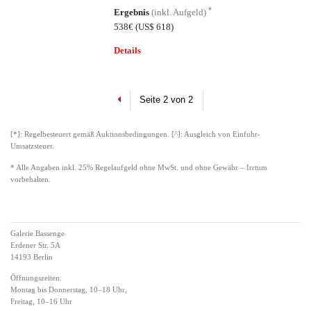
*
Ergebnis
(inkl. Aufgeld)
538€
(US$ 618)
Details
Previous
Seite 2 von 2
[*]: Regelbesteuert gemäß Auktionsbedingungen. [^]: Ausgleich von Einfuhr-
Umsatzsteuer.
* Alle Angaben inkl. 25% Regelaufgeld ohne MwSt. und ohne Gewähr – Irrtum
vorbehalten.
Galerie Bassenge
Erdener Str. 5A
14193 Berlin
Öffnungszeiten:
Montag bis Donnerstag, 10–18 Uhr,
Freitag, 10–16 Uhr