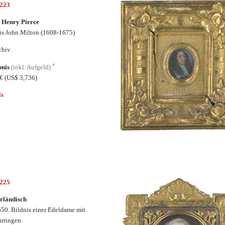
6223
 Henry Pierce
is John Milton (1608-1675)
chiv
*
bnis
(inkl. Aufgeld)
0€
(US$ 3,736)
ls
6225
rländisch
50. Bildnis einer Edeldame mit
hrringen