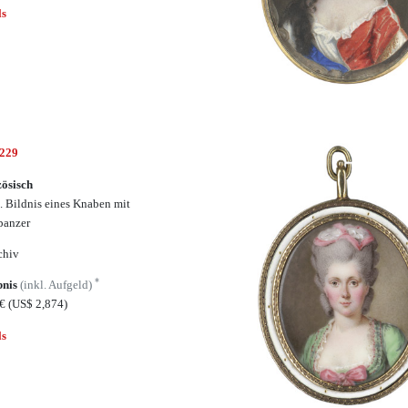
ls
6229
ösisch
h. Bildnis eines Knaben mit
panzer
chiv
*
bnis
(inkl. Aufgeld)
0€
(US$ 2,874)
ls