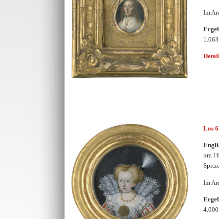
Im Ar
Erge
1.06
Detai
Los 
Engli
um 16
Spitz
Im Ar
Erge
4.00