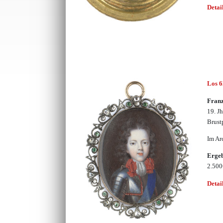
Detai
Los 
Franz
19. J
Brust
Im Ar
Erge
2.50
Detai