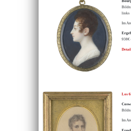
Bourg
Bildn
links
Im Ar
Erge
938€
Detai
Los 
Coswa
Bildn
Im Ar
Erge