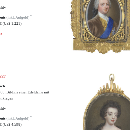
chiv
*
bnis
(inkl. Aufgeld)
3€
(US$ 1,221)
ls
6227
sch
00. Bildnis einer Edeldame mit
enkragen
chiv
*
bnis
(inkl. Aufgeld)
0€
(US$ 4,598)