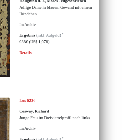
Haughton d. J., Moses - zugeschrieben
Adlige Dame in blauem Gewand mit einem
Hündchen
Im Archiv
*
Ergebnis
(inkl. Aufgeld)
938€
(US$ 1,078)
Details
Los 6236
Cosway, Richard
Junge Frau im Dreiviertelprofil nach links
Im Archiv
*
Ergebnis
(inkl. Aufgeld)