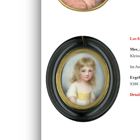
Los 
Mee,
Klein
Im Ar
Erge
938€
Detai