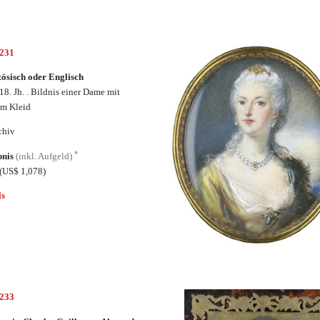
6231
ösisch oder Englisch
18. Jh. . Bildnis einer Dame mit
m Kleid
chiv
*
bnis
(inkl. Aufgeld)
(US$ 1,078)
ls
6233