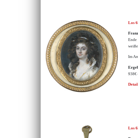
Los 
Franz
Ende 
weiße
Im Ar
Erge
938€
Detai
Los 