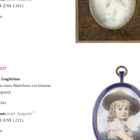
0€
(US$ 3,161)
ls
6237
, Guglielmo
is eines Mädchens vor blauem
rgrund
chiv
*
bnis
(inkl. Aufgeld)
3€
(US$ 1,221)
ls