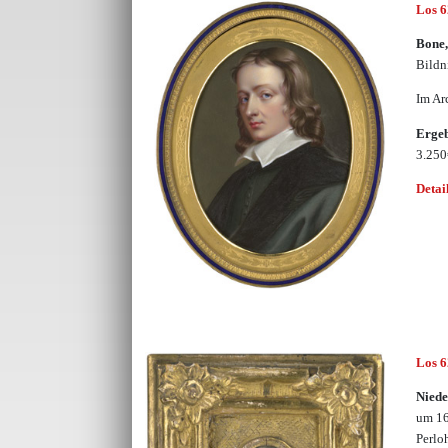
Los 
Bone,
Bildn
Im Ar
Erge
3.25
Detai
Los 
Niede
um 16
Perlo