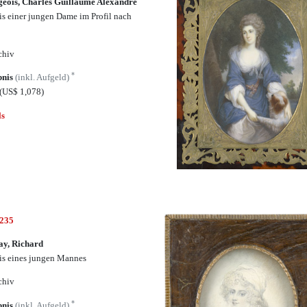
eois, Charles Guillaume Alexandre
is einer jungen Dame im Profil nach
chiv
*
bnis
(inkl. Aufgeld)
(US$ 1,078)
ls
6235
y, Richard
is eines jungen Mannes
chiv
*
bnis
(inkl. Aufgeld)