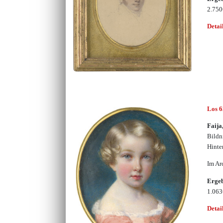
2.75
Detai
Los 
Faija
Bildn
Hinte
Im Ar
Erge
1.06
Detai