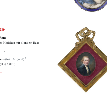
6239
 Anne
es Mädchen mit blondem Haar
chiv
*
bnis
(inkl. Aufgeld)
(US$ 1,078)
ls