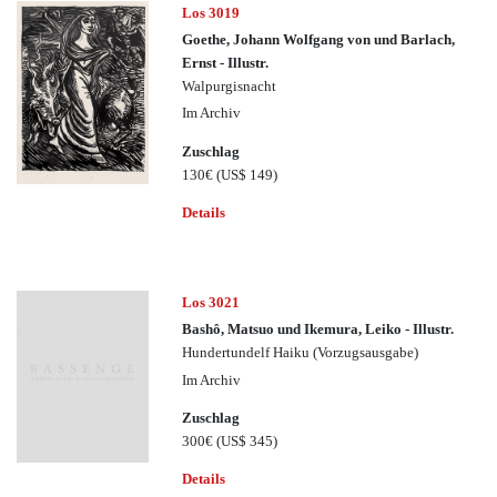
Los 3019
Goethe, Johann Wolfgang von und Barlach,
Ernst - Illustr.
Walpurgisnacht
Im Archiv
Zuschlag
130€
(US$ 149)
Details
Los 3021
Bashô, Matsuo und Ikemura, Leiko - Illustr.
Hundertundelf Haiku (Vorzugsausgabe)
Im Archiv
Zuschlag
300€
(US$ 345)
Details