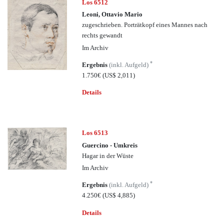
Los 6512
Leoni, Ottavio Mario
zugeschrieben. Porträtkopf eines Mannes nach
rechts gewandt
Im Archiv
*
Ergebnis
(inkl. Aufgeld)
1.750€
(US$ 2,011)
Details
Los 6513
Guercino - Umkreis
Hagar in der Wüste
Im Archiv
*
Ergebnis
(inkl. Aufgeld)
4.250€
(US$ 4,885)
Details