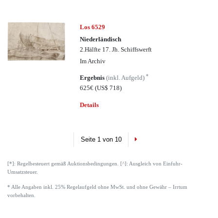
Los 6529
Niederländisch
2.Hälfte 17. Jh. Schiffswerft
Im Archiv
*
Ergebnis
(inkl. Aufgeld)
625€
(US$ 718)
Details
Next
Seite 1 von 10
[*]: Regelbesteuert gemäß Auktionsbedingungen. [^]: Ausgleich von Einfuhr-
Umsatzsteuer.
* Alle Angaben inkl. 25% Regelaufgeld ohne MwSt. und ohne Gewähr – Irrtum
vorbehalten.