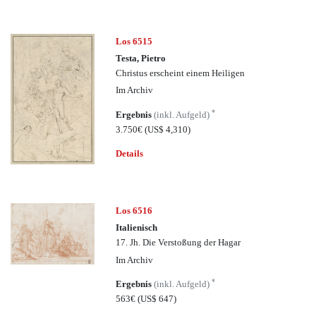
Los 6515
Testa, Pietro
Christus erscheint einem Heiligen
Im Archiv
*
Ergebnis
(inkl. Aufgeld)
3.750€
(US$ 4,310)
Details
Los 6516
Italienisch
17. Jh. Die Verstoßung der Hagar
Im Archiv
*
Ergebnis
(inkl. Aufgeld)
563€
(US$ 647)