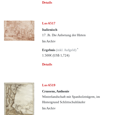
Details
Los 6517
Italienisch
17. Jh. Die Anbetung der Hirten
Im Archiv
*
Ergebnis
(inkl. Aufgeld)
1.500€
(US$ 1,724)
Details
Los 6519
Crussens, Anthonie
Winterlandschaft mit Spanholzträgern, im
Hintergrund Schlittschuhläufer
Im Archiv