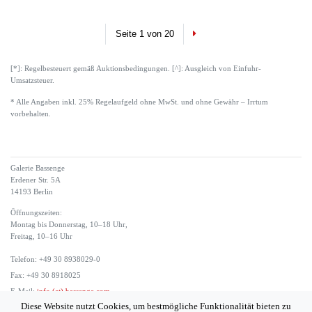
Next
Seite 1 von 20
[*]: Regelbesteuert gemäß Auktionsbedingungen. [^]: Ausgleich von Einfuhr-
Umsatzsteuer.
* Alle Angaben inkl. 25% Regelaufgeld ohne MwSt. und ohne Gewähr – Irrtum
vorbehalten.
Galerie Bassenge
Erdener Str. 5A
14193 Berlin
Öffnungszeiten:
Montag bis Donnerstag, 10–18 Uhr,
Freitag, 10–16 Uhr
Telefon: +49 30 8938029-0
Fax: +49 30 8918025
E-Mail:
info (at) bassenge.com
Diese Website nutzt Cookies, um bestmögliche Funktionalität bieten zu