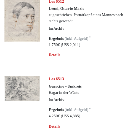
Los 6512
Leoni, Ottavio Mario
zugeschrieben. Porträtkopf eines Mannes nach
rechts gewandt
Im Archiv
*
Ergebnis
(inkl. Aufgeld)
1.750€
(US$ 2,011)
Details
Los 6513
Guercino - Umkreis
Hagar in der Wüste
Im Archiv
*
Ergebnis
(inkl. Aufgeld)
4.250€
(US$ 4,885)
Details