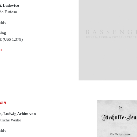
t, Ludovico
do Furioso
chiv
hlag
0€
(US$ 1,379)
ls
1419
m, Ludwig Achim von
liche Werke
chiv