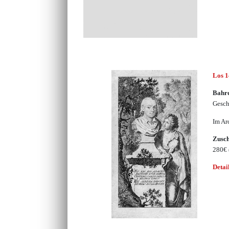
Los 
Bahrd
Gesch
Im Ar
Zusc
280€
Detai