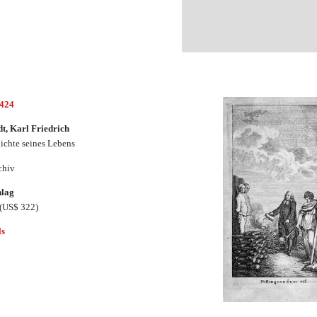
1424
t, Karl Friedrich
ichte seines Lebens
chiv
hlag
(US$ 322)
ls