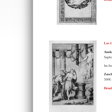
Los 
Anak
Sapho
Im Ar
Zusc
500€
Detai