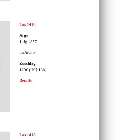
Los 1416
Argo
1. Jg 1857
Im Archiv
Zuschlag
120€
(US$ 138)
Details
Los 1418