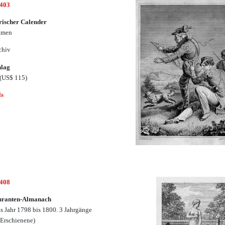
1403
rischer Calender
amen
chiv
hlag
(US$ 115)
ls
1408
uranten-Almanach
as Jahr 1798 bis 1800. 3 Jahrgänge
s Erschienene)