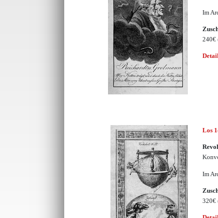
Im Ar
Zusc
240€
Detai
Los 
Revo
Konvo
Im Ar
Zusc
320€
Detai