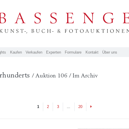
ghts
Kaufen
Verkaufen
Experten
Formulare
Kontakt
Über uns
ahrhunderts
/ Auktion 106 / Im Archiv
Next
1
2
3
...
20