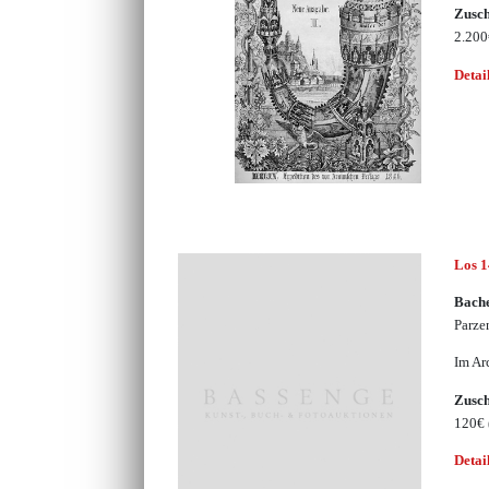
Zusc
2.20
Detai
Los 
Bache
Parze
Im Ar
Zusc
120€
Detai