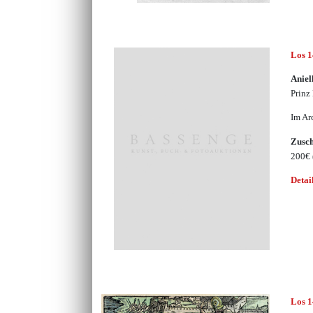
Los 
Aniel
Prinz
Im Ar
Zusc
200€
Detai
Los 