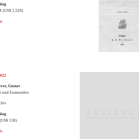
hlag
0€
(US$ 2,529)
ls
1422
rer, Gustav
n und Eumeniden
chiv
hlag
(US$ 138)
ls