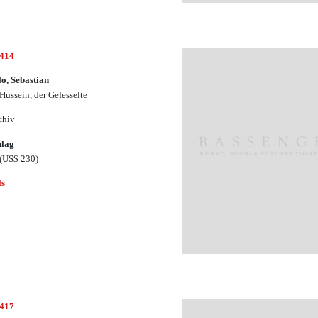
1414
lo, Sebastian
 Hussein, der Gefesselte
chiv
hlag
(US$ 230)
ls
1417