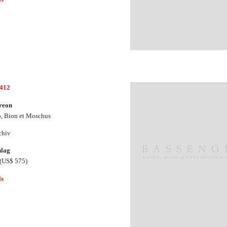
1412
reon
, Bion et Moschus
chiv
hlag
(US$ 575)
ls