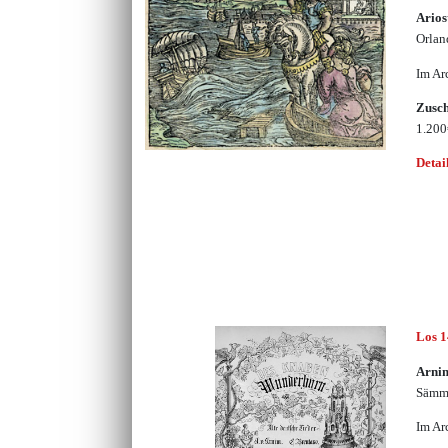
Arios
Orlan
Im Ar
Zusc
1.20
Detai
Los 
Arni
Sämmt
Im Ar