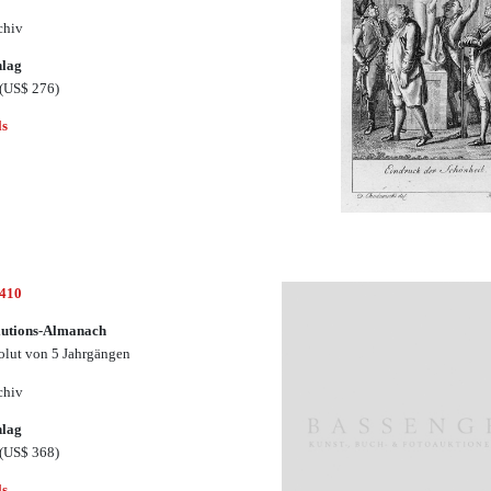
chiv
hlag
(US$ 276)
ls
1410
lutions-Almanach
lut von 5 Jahrgängen
chiv
hlag
(US$ 368)
ls