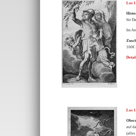
Los 
Histo
für D
Im Ar
Zusc
100€
Detai
Los 
Obsc
auf d
(alle