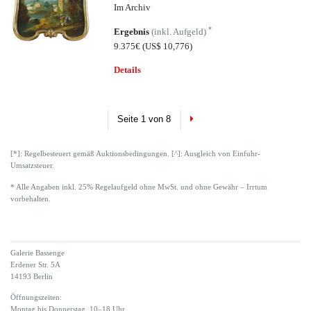
Im Archiv
*
Ergebnis
(inkl. Aufgeld)
9.375€
(US$ 10,776)
Details
Next
Seite 1 von 8
[*]: Regelbesteuert gemäß Auktionsbedingungen. [^]: Ausgleich von Einfuhr-
Umsatzsteuer.
* Alle Angaben inkl. 25% Regelaufgeld ohne MwSt. und ohne Gewähr – Irrtum
vorbehalten.
Galerie Bassenge
Erdener Str. 5A
14193 Berlin
Öffnungszeiten:
Montag bis Donnerstag, 10–18 Uhr,