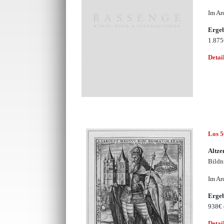
Im Ar
Erge
1.87
Detai
Los 
Altze
Bildn
Im Ar
Erge
938€
Detai