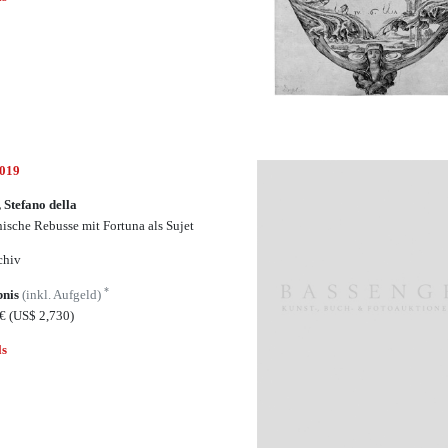
5019
, Stefano della
enische Rebusse mit Fortuna als Sujet
chiv
*
bnis
(inkl. Aufgeld)
5€
(US$ 2,730)
ls