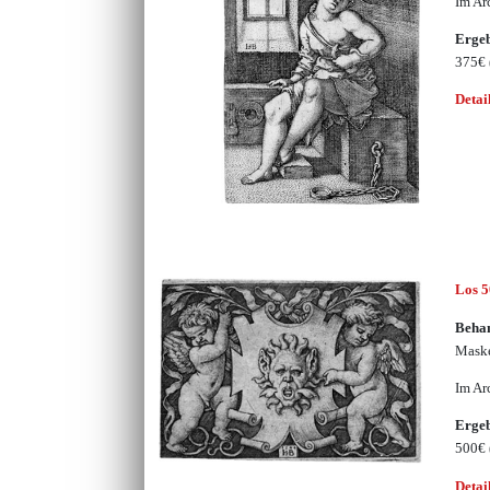
Im Ar
Erge
375€
Detai
Los 
Beha
Maske
Im Ar
Erge
500€
Detai