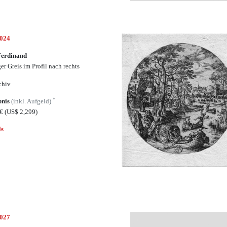
5024
Ferdinand
er Greis im Profil nach rechts
chiv
*
bnis
(inkl. Aufgeld)
0€
(US$ 2,299)
ls
5027