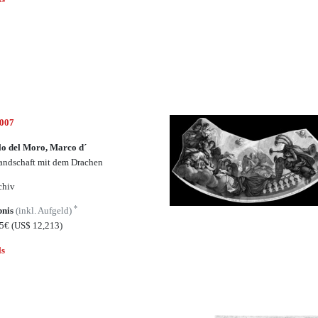
5007
o del Moro, Marco d´
andschaft mit dem Drachen
chiv
*
bnis
(inkl. Aufgeld)
25€
(US$ 12,213)
ls