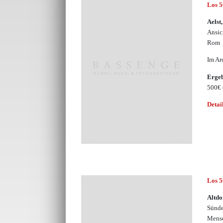
Los 
Aelst
Ansic
Rom
Im Ar
Erge
500€
Detai
Los 
Altdo
Sünde
Mensc