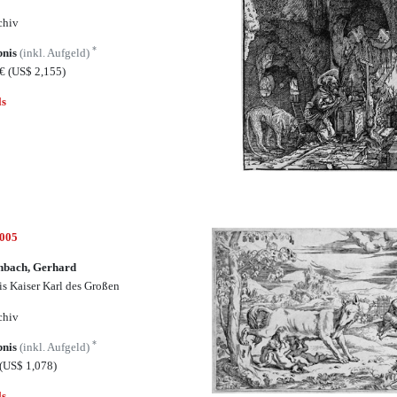
chiv
*
bnis
(inkl. Aufgeld)
5€
(US$ 2,155)
ls
5005
nbach, Gerhard
is Kaiser Karl des Großen
chiv
*
bnis
(inkl. Aufgeld)
(US$ 1,078)
ls