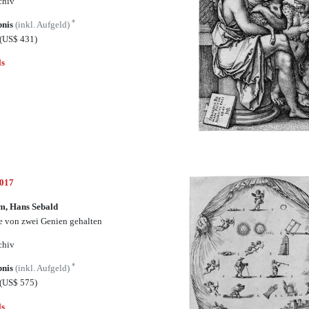
chiv
*
bnis
(inkl. Aufgeld)
(US$ 431)
ls
5017
m, Hans Sebald
 von zwei Genien gehalten
chiv
*
bnis
(inkl. Aufgeld)
(US$ 575)
ls