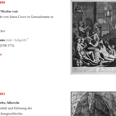
5000
, Nicolas van
ht von Santa Croce in Gerusalemme in
chiv
*
bnis
(inkl. Aufgeld)
(US$ 575)
ls
5003
rfer, Albrecht
nfall und Erlösung des
hengeschlechts