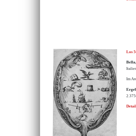
Los 
Bella
Itali
Im Ar
Erge
2.37
Detai