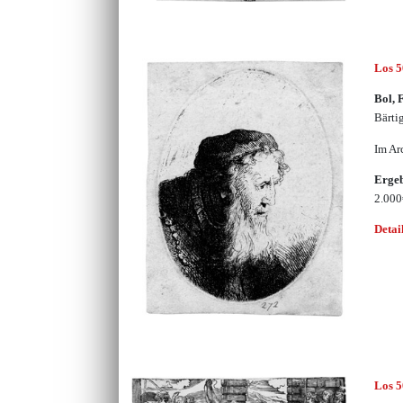
Los 
Bol, 
Bärtig
Im Ar
Erge
2.00
Detai
Los 