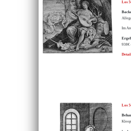
Los 
Backe
Alleg
Im Ar
Erge
938€
Detai
Los 
Beha
Kleop