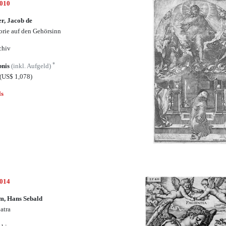
5010
r, Jacob de
orie auf den Gehörsinn
chiv
*
bnis
(inkl. Aufgeld)
(US$ 1,078)
ls
5014
m, Hans Sebald
atra