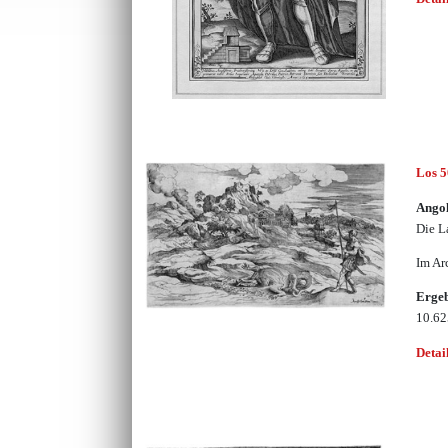
Los 
Angol
Die L
Im Ar
Erge
10.6
Detai