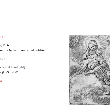
5017
n, Pieter
treit zwischen Bauern und Soldaten
chiv
*
bnis
(inkl. Aufgeld)
0€
(US$ 5,460)
ls