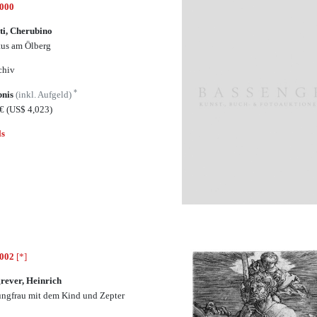
5000
ti, Cherubino
tus am Ölberg
chiv
*
bnis
(inkl. Aufgeld)
0€
(US$ 4,023)
ls
5002
[*]
rever, Heinrich
ungfrau mit dem Kind und Zepter