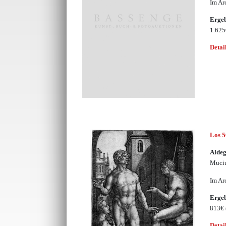
Im Ar
Erge
1.62
Detai
Los 
Aldeg
Muciu
Im Ar
Erge
813€
Detai