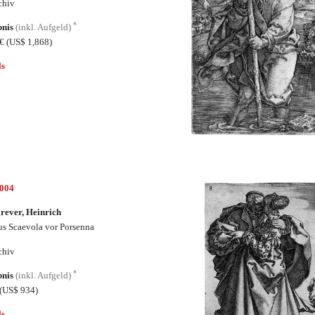
chiv
*
bnis
(inkl. Aufgeld)
5€
(US$ 1,868)
ls
5004
rever, Heinrich
s Scaevola vor Porsenna
chiv
*
bnis
(inkl. Aufgeld)
(US$ 934)
ls