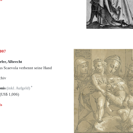
5007
rfer, Albrecht
s Scaevola verbennt seine Hand
chiv
*
bnis
(inkl. Aufgeld)
(US$ 1,006)
ls