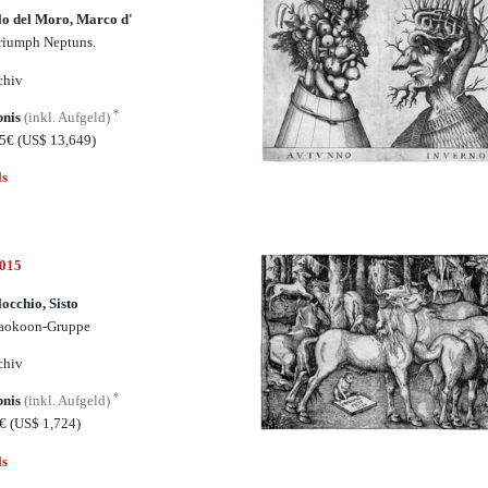
o del Moro, Marco d'
riumph Neptuns.
chiv
*
bnis
(inkl. Aufgeld)
75€
(US$ 13,649)
ls
5015
occhio, Sisto
Laokoon-Gruppe
chiv
*
bnis
(inkl. Aufgeld)
0€
(US$ 1,724)
ls