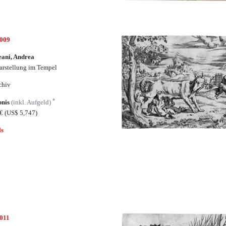
5009
ani, Andrea
arstellung im Tempel
chiv
*
bnis
(inkl. Aufgeld)
0€
(US$ 5,747)
ls
5011