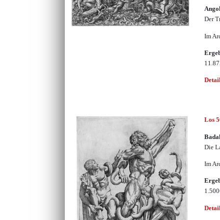
Angol
Der T
Im Ar
Erge
11.8
Detai
Los 
Badal
Die 
Im Ar
Erge
1.50
Detai