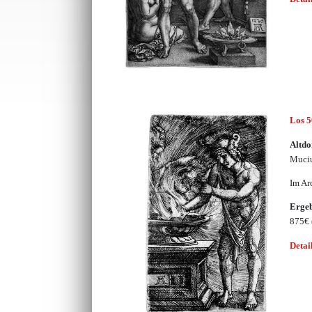
Los 
Altdo
Muciu
Im Ar
Erge
875€
Detai