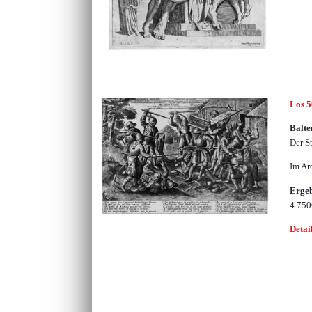
Los 
Balte
Der S
Im Ar
Erge
4.75
Detai