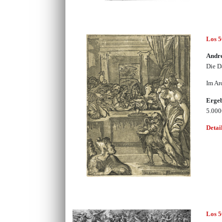
Los 
Andre
Die D
Im Ar
Erge
5.00
Detai
Los 