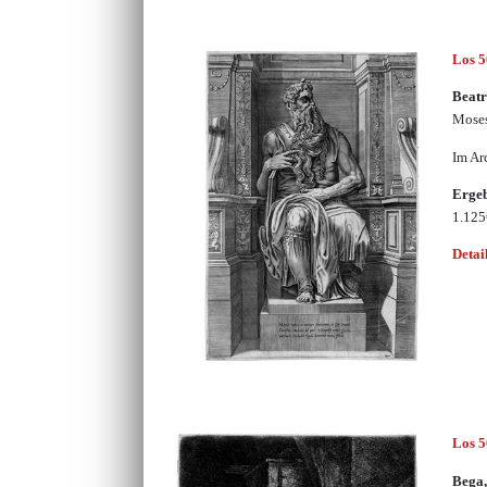
Los 
Beatr
Moses
Im Ar
Erge
1.12
Detai
Los 
Bega,