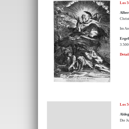
Los 
Alber
Chris
Im Ar
Erge
3.50
Detai
Los 
Aldeg
Die J