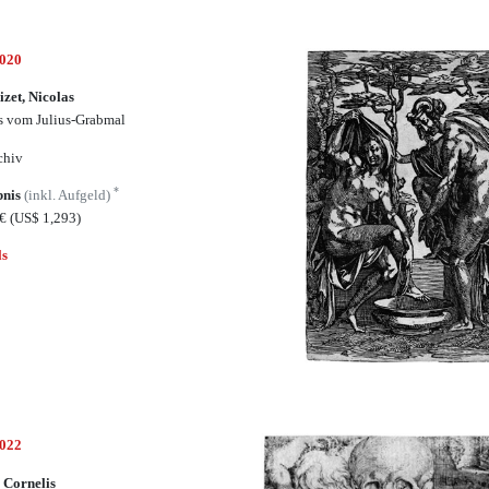
5020
izet, Nicolas
 vom Julius-Grabmal
chiv
*
bnis
(inkl. Aufgeld)
5€
(US$ 1,293)
ls
5022
 Cornelis