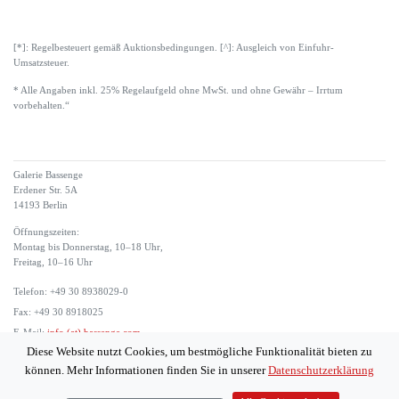
[*]: Regelbesteuert gemäß Auktionsbedingungen. [^]: Ausgleich von Einfuhr-
Umsatzsteuer.
* Alle Angaben inkl. 25% Regelaufgeld ohne MwSt. und ohne Gewähr – Irrtum
vorbehalten.“
Galerie Bassenge
Erdener Str. 5A
14193 Berlin
Öffnungszeiten:
Montag bis Donnerstag, 10–18 Uhr,
Freitag, 10–16 Uhr
Telefon: +49 30 8938029-0
Fax: +49 30 8918025
E-Mail:
info (at) bassenge.com
Diese Website nutzt Cookies, um bestmögliche Funktionalität bieten zu
Impressum
können. Mehr Informationen finden Sie in unserer
Datenschutzerklärung
Datenschutzerklärung
© 2026 Galerie Gerda Bassenge