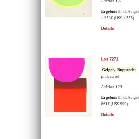
Auktion 121
Ergebnis
(inkl. Aufge
1.353€
(US$ 1,555)
Details
Los 7271
Geiger,
Rupprecht
pink zu rot
Auktion 120
Ergebnis
(inkl. Aufge
861€
(US$ 990)
Details