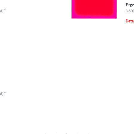
Erge
*
ld)
3.69
Deta
*
ld)