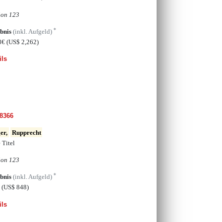
ion 123
*
bnis
(inkl. Aufgeld)
8€
(US$ 2,262)
ils
8366
er,
Rupprecht
 Titel
ion 123
*
bnis
(inkl. Aufgeld)
€
(US$ 848)
ils