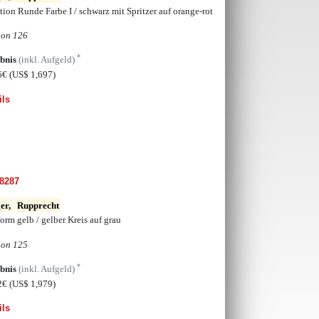
tion Runde Farbe I / schwarz mit Spritzer auf orange-rot
ion 126
*
bnis
(inkl. Aufgeld)
6€
(US$ 1,697)
ils
8287
er,
Rupprecht
orm gelb / gelber Kreis auf grau
ion 125
*
bnis
(inkl. Aufgeld)
2€
(US$ 1,979)
ils