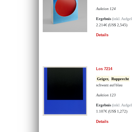
Auktion 124
Ergebnis
(inkl. Aufge
2.214€
(US$ 2,545)
Details
Los 7214
Geiger,
Rupprecht
schwarz auf blau
Auktion 123
Ergebnis
(inkl. Aufge
1.107€
(US$ 1,272)
Details