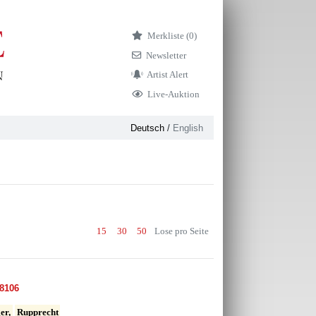
Merkliste (
0)
Newsletter
Artist Alert
Live-Auktion
Deutsch
/
English
15
30
50
Lose pro Seite
8106
er,
Rupprecht