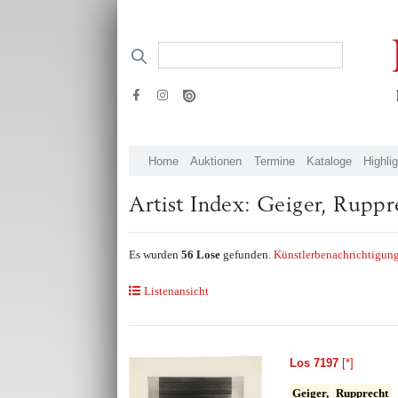
Home
Auktionen
Termine
Kataloge
Highli
Artist Index: Geiger, Ruppr
Es wurden
56 Lose
gefunden.
Künstlerbenachrichtigung
Listenansicht
Los 7197
[*]
Geiger,
Rupprecht