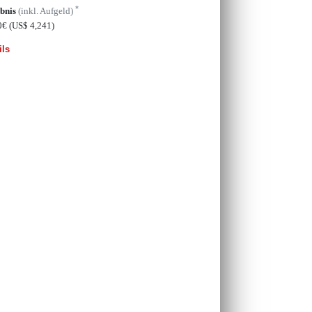
*
bnis
(inkl. Aufgeld)
0€
(US$ 4,241)
ils