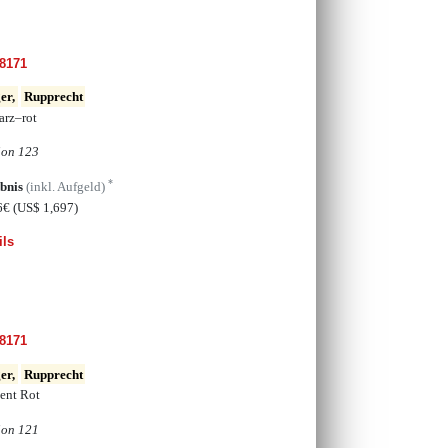
8171
er,
Rupprecht
arz–rot
ion 123
*
bnis
(inkl. Aufgeld)
6€
(US$ 1,697)
ils
8171
er,
Rupprecht
ent Rot
ion 121