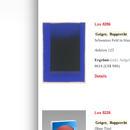
Los 8286
Geiger,
Rupprecht
Schwarzes Feld in blau
Auktion 125
Ergebnis
(inkl. Aufge
861€
(US$ 990)
Details
Los 8226
Geiger,
Rupprecht
Ohne Titel