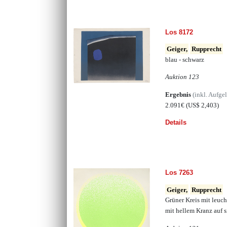
Los 8172
Geiger,
Rupprecht
blau - schwarz
Auktion 123
Ergebnis
(inkl. Aufge
2.091€
(US$ 2,403)
Details
Los 7263
Geiger,
Rupprecht
Grüner Kreis mit leuch
mit hellem Kranz auf s