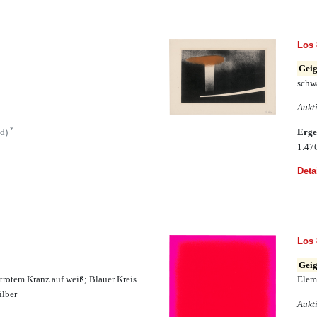
Los 
Geig
schw
Aukt
*
ld)
Erge
1.47
Deta
Los 
Geig
trotem Kranz auf weiß; Blauer Kreis
Elem
ilber
Aukt