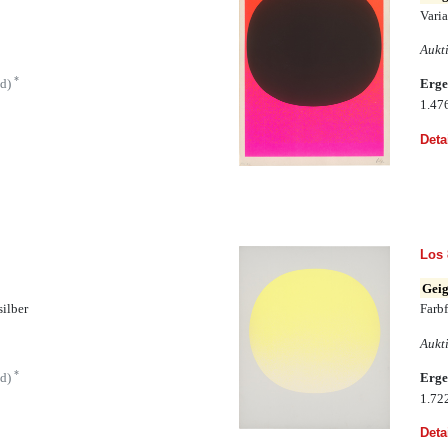
Varia
Aukt
*
ld)
Erge
1.47
Deta
Los 
Geig
silber
Farbf
Aukt
*
ld)
Erge
1.72
Deta