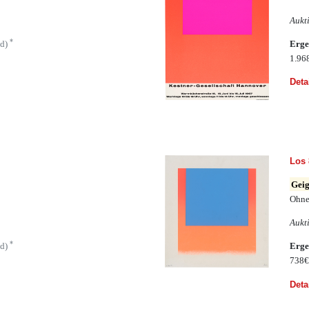
Aukt
*
ld)
Erge
1.96
Deta
Los 
Geig
Ohne
Aukt
*
ld)
Erge
738
Deta