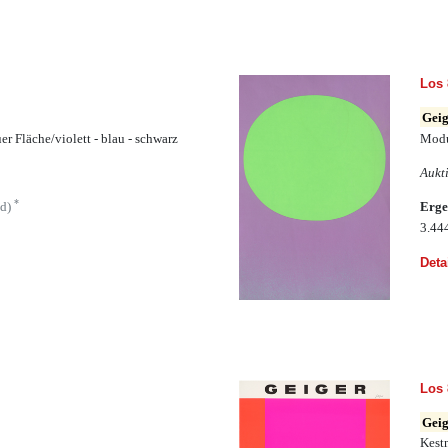
Los 
Geig
er Fläche/violett - blau - schwarz
Modu
Aukt
*
ld)
Erge
3.44
Deta
Los 
Geig
Kestn