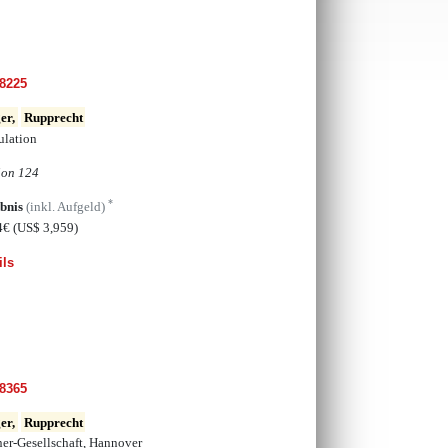
8225
er,
Rupprecht
lation
ion 124
*
bnis
(inkl. Aufgeld)
4€
(US$ 3,959)
ils
8365
er,
Rupprecht
er-Gesellschaft, Hannover