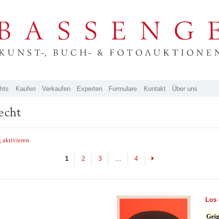
ghts
Kaufen
Verkaufen
Experten
Formulare
Kontakt
Über uns
echt
 aktivieren
Next
1
2
3
...
4
Los 
Geig